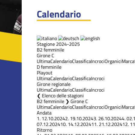
Calendario
Stagione 2024-2025
B2 femminile
Girone C
Ultima
Calendario
Classifica
Incroci
Organici
Marcat
D femminile
Playout
Ultima
Calendario
Classifica
Incroci
Girone regionale
Ultima
Calendario
Classifica
Incroci
Elenco delle stagioni
B2 femminile ❯ Girone C
Ultima
Calendario
Classifica
Incroci
Organici
Marcat
Andata
1.
12.10.2024
2.
19.10.2024
3.
26.10.2024
4.
02.
07.12.2024
10.
14.12.2024
11.
21.12.2024
12.
11
Ritorno