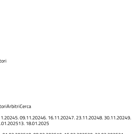
ori
ori
Arbitri
Cerca
11.2024
5.
09.11.2024
6.
16.11.2024
7.
23.11.2024
8.
30.11.2024
9.
.01.2025
13.
18.01.2025