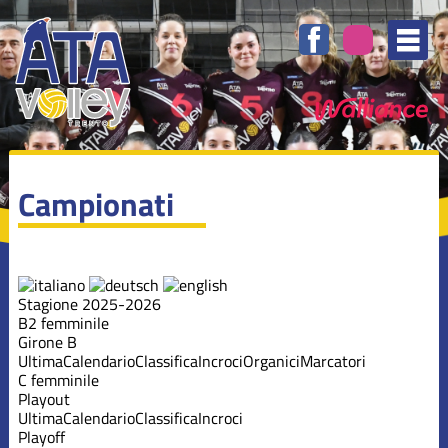
Campionati
Stagione 2025-2026
B2 femminile
Girone B
Ultima
Calendario
Classifica
Incroci
Organici
Marcatori
C femminile
Playout
Ultima
Calendario
Classifica
Incroci
Playoff