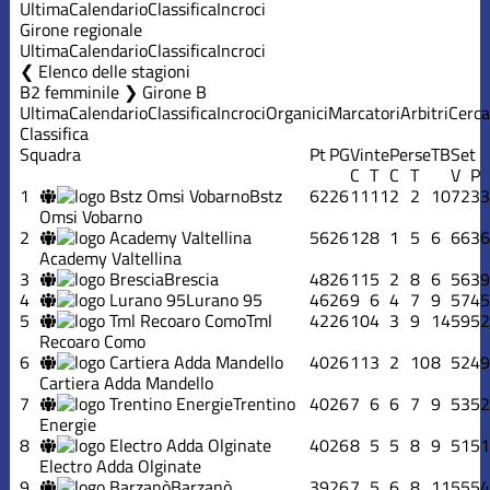
Ultima
Calendario
Classifica
Incroci
Girone regionale
Ultima
Calendario
Classifica
Incroci
Elenco delle stagioni
B2 femminile ❯ Girone B
Ultima
Calendario
Classifica
Incroci
Organici
Marcatori
Arbitri
Cerca
Classifica
Squadra
Pt
PG
Vinte
Perse
TB
Set
C
T
C
T
V
P
1
Bstz
62
26
11
11
2
2
10
72
33
Omsi Vobarno
2
56
26
12
8
1
5
6
66
36
Academy Valtellina
3
Brescia
48
26
11
5
2
8
6
56
39
4
Lurano 95
46
26
9
6
4
7
9
57
45
5
Tml
42
26
10
4
3
9
14
59
52
Recoaro Como
6
40
26
11
3
2
10
8
52
49
Cartiera Adda Mandello
7
Trentino
40
26
7
6
6
7
9
53
52
Energie
8
40
26
8
5
5
8
9
51
51
Electro Adda Olginate
9
Barzanò
39
26
7
5
6
8
11
55
54