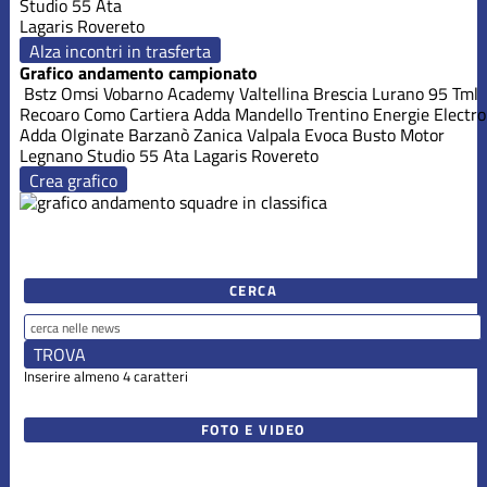
Studio 55 Ata
Lagaris Rovereto
Alza incontri in trasferta
Grafico andamento campionato
Bstz Omsi Vobarno
Academy Valtellina
Brescia
Lurano 95
Tml
Recoaro Como
Cartiera Adda Mandello
Trentino Energie
Electro
Adda Olginate
Barzanò
Zanica
Valpala Evoca
Busto Motor
Legnano
Studio 55 Ata
Lagaris Rovereto
Crea grafico
CERCA
Inserire almeno 4 caratteri
FOTO E VIDEO