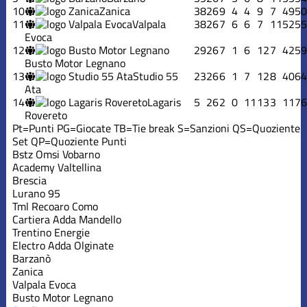
10
Zanica
38
26
9
4
4
9
7
49
50
11
Valpala
38
26
7
6
6
7
11
52
55
Evoca
12
29
26
7
1
6
12
7
42
59
Busto Motor Legnano
13
Studio 55
23
26
6
1
7
12
8
40
64
Ata
14
Lagaris
5
26
2
0
11
13
3
11
76
Rovereto
Pt=Punti
PG=Giocate
TB=Tie break
S=Sanzioni
QS=Quoziente
Set
QP=Quoziente Punti
Bstz Omsi Vobarno
Academy Valtellina
Brescia
Lurano 95
Tml Recoaro Como
Cartiera Adda Mandello
Trentino Energie
Electro Adda Olginate
Barzanò
Zanica
Valpala Evoca
Busto Motor Legnano