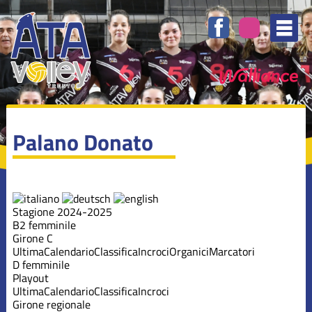
Palano Donato
Stagione 2024-2025
B2 femminile
Girone C
Ultima
Calendario
Classifica
Incroci
Organici
Marcatori
D femminile
Playout
Ultima
Calendario
Classifica
Incroci
Girone regionale