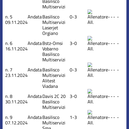
Basilisco
Multiservizi
n.
5
Andata
Basilisco
0-3
-
-
-
-
09.11.2024
Multiservizi
All.
Laserjet
Orgiano
n.
6
Andata
Bstz-Omsi
3-0
-
-
-
-
16.11.2024
Vobarno
All.
Basilisco
Multiservizi
n.
7
Andata
Basilisco
0-3
-
-
-
-
23.11.2024
Multiservizi
All.
Alitest
Viadana
n.
8
Andata
Davis 2C 20
3-0
-
-
-
-
30.11.2024
Basilisco
All.
Multiservizi
n.
9
Andata
Basilisco
1-3
-
-
-
-
07.12.2024
Multiservizi
All.
Sma