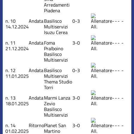
Arredamenti
Piadena
n.
10
Andata
Basilisco
0-3
-
-
-
-
14.12.2024
Multiservizi
All.
Isuzu Cerea
n.
11
Andata
Foma
3-0
-
-
-
-
21.12.2024
Pralboino
All.
Basilisco
Multiservizi
n.
12
Andata
Basilisco
0-3
-
-
-
-
11.01.2025
Multiservizi
All.
Thema Studio
Torri
n.
13
Andata
Marmi Lanza
3-0
-
-
-
-
18.01.2025
Zevio
All.
Basilisco
Multiservizi
n.
14
Ritorno
Planet San
3-0
-
-
-
-
01.02.2025
Martino
All.