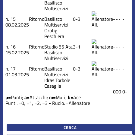
Basilisco
Multiservizi
n.
15
Ritorno
Basilisco
0-3
-
-
-
-
08.02.2025
Multiservizi
All.
Orotig
Peschiera
n.
16
Ritorno
Studio 55 Ata
3-1
-
-
-
-
15.02.2025
Basilisco
All.
Multiservizi
n.
17
Ritorno
Basilisco
0-3
-
-
-
-
01.03.2025
Multiservizi
All.
Idras Torbole
Casaglia
0
0
0
0
-
p
=Punti;
a
=Attacchi;
m
=Muri;
b
=Ace
Punti:
=0;
=1;
=2;
=3 - Ruolo:
=Allenatore
CERCA