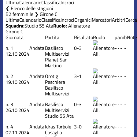
Ultima
Calendario
Classifica
Incroci
Elenco delle stagioni
B2 femminile ❯ Girone C
Ultima
Calendario
Classifica
Incroci
Organici
Marcatori
Arbitri
Cerca
Squadra:
Studio 55 Ata
Ruolo:
Allenatore
Girone C
Giornata
Partita
Risultato
Ruolo
p
a
m
b
Note
n.
1
Andata
Basilisco
0-3
-
-
-
-
12.10.2024
Multiservizi
All.
Planet San
Martino
n.
2
Andata
Orotig
3-1
-
-
-
-
19.10.2024
Peschiera
All.
Basilisco
Multiservizi
n.
3
Andata
Basilisco
0-3
-
-
-
-
26.10.2024
Multiservizi
All.
Studio 55 Ata
n.
4
Andata
Idras Torbole
3-0
-
-
-
-
02.11.2024
Casaglia
All.