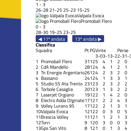
1
-
3
26
-
28
21
-
25
25
-
23
15
-
25
Valpala Evoca
Promoball Flero
0
-
3
28
-
30
19
-
25
23
-
25
◀ 11ª andata
13ª andata ▶
Classifica
Squadra
Pt
PG
Vinte
Perse
3-0
3-1
3-2
2-3
1-
1
Promoball Flero
31
12
5
4
1
2
0
2
CdA Mandello
28
12
4
4
1
2
1
3
Tn Energie Argentario
26
12
4
2
3
2
0
4
Bassano
24
12
4
1
3
3
1
5
Studio 55 Ata Trento
23
12
3
2
3
2
2
6
Torbole Casaglia
20
12
3
1
3
2
2
7
Laserjet Orgiano
19
12
2
1
4
2
0
8
Electro Adda Olginate
17
12
1
2
2
4
3
9
Volley Lurano 95
17
12
2
2
1
3
1
10
Valpala Evoca
12
12
2
0
3
0
5
11
Brescia Volley
11
12
1
1
2
1
3
12
Torri
9
12
0
3
0
0
3
13
Gps San Vito
8
12
1
0
1
3
4