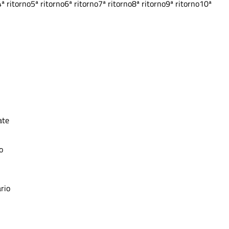
4ª ritorno
5ª ritorno
6ª ritorno
7ª ritorno
8ª ritorno
9ª ritorno
10ª
ate
o
rio