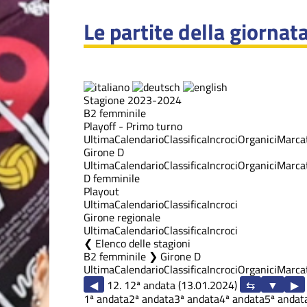
Le partite della giornat
Stagione 2023-2024
B2 femminile
Playoff - Primo turno
Ultima
Calendario
Classifica
Incroci
Organici
Marcat
Girone D
Ultima
Calendario
Classifica
Incroci
Organici
Marcat
D femminile
Playout
Ultima
Calendario
Classifica
Incroci
Girone regionale
Ultima
Calendario
Classifica
Incroci
Elenco delle stagioni
B2 femminile ❯ Girone D
Ultima
Calendario
Classifica
Incroci
Organici
Marcat
◀
12. 12ª andata (13.01.2024)
▶
1ª andata
2ª andata
3ª andata
4ª andata
5ª andat