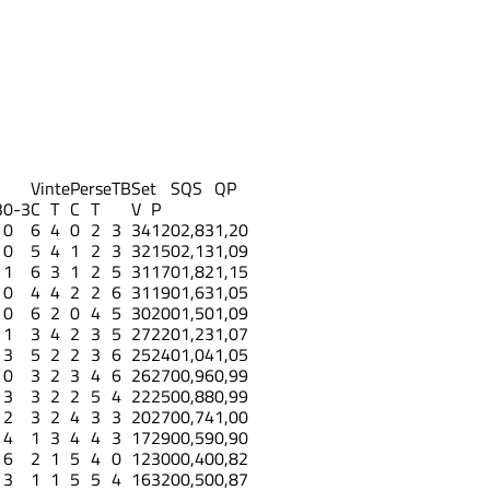
Vinte
Perse
TB
Set
S
QS
QP
3
0-3
C
T
C
T
V
P
0
6
4
0
2
3
34
12
0
2,83
1,20
0
5
4
1
2
3
32
15
0
2,13
1,09
1
6
3
1
2
5
31
17
0
1,82
1,15
0
4
4
2
2
6
31
19
0
1,63
1,05
0
6
2
0
4
5
30
20
0
1,50
1,09
1
3
4
2
3
5
27
22
0
1,23
1,07
3
5
2
2
3
6
25
24
0
1,04
1,05
0
3
2
3
4
6
26
27
0
0,96
0,99
3
3
2
2
5
4
22
25
0
0,88
0,99
2
3
2
4
3
3
20
27
0
0,74
1,00
4
1
3
4
4
3
17
29
0
0,59
0,90
6
2
1
5
4
0
12
30
0
0,40
0,82
3
1
1
5
5
4
16
32
0
0,50
0,87