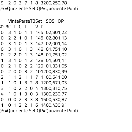
9
2
0
3
7
1
8
32
0
0,25
0,78
QS=Quoziente Set
QP=Quoziente Punti
Vinte
Perse
TB
Set
S
QS
QP
3
0-3
C
T
C
T
V
P
0
3
1
0
1
1
14
5
0
2,80
1,22
0
2
2
1
0
1
14
5
0
2,80
1,13
0
3
1
0
1
3
14
7
0
2,00
1,14
0
3
1
0
1
3
14
8
0
1,75
1,10
0
2
2
0
1
3
14
8
0
1,75
1,02
1
3
1
0
1
2
12
8
0
1,50
1,11
0
2
1
0
2
2
12
9
0
1,33
1,05
0
2
0
0
3
2
10
12
0
0,83
0,99
2
1
1
2
1
1
7
11
0
0,64
1,00
1
1
0
1
3
2
8
12
0
0,67
1,03
3
1
0
2
2
0
4
13
0
0,31
0,75
4
1
0
1
3
0
3
13
0
0,23
0,77
0
0
0
2
3
3
8
15
0
0,53
0,87
1
0
1
2
2
1
6
14
0
0,43
0,91
QS=Quoziente Set
QP=Quoziente Punti