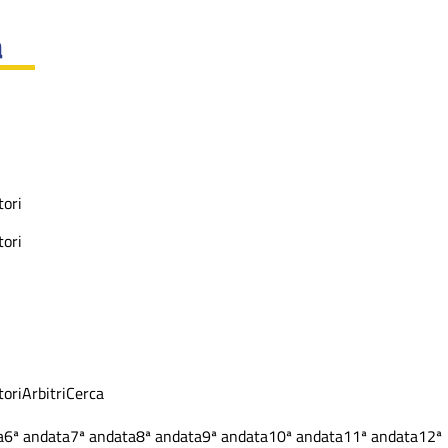
a
ori
ori
ori
Arbitri
Cerca
a
6ª andata
7ª andata
8ª andata
9ª andata
10ª andata
11ª andata
12ª