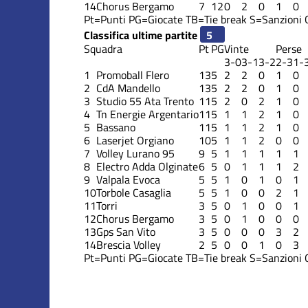
14
Chorus Bergamo
7
12
0
2
0
1
0
Pt=Punti
PG=Giocate
TB=Tie break
S=Sanzioni
Classifica ultime partite
Squadra
Pt
PG
Vinte
Perse
3-0
3-1
3-2
2-3
1-
1
Promoball Flero
13
5
2
2
0
1
0
2
CdA Mandello
13
5
2
2
0
1
0
3
Studio 55 Ata Trento
11
5
2
0
2
1
0
4
Tn Energie Argentario
11
5
1
1
2
1
0
5
Bassano
11
5
1
1
2
1
0
6
Laserjet Orgiano
10
5
1
1
2
0
0
7
Volley Lurano 95
9
5
1
1
1
1
1
8
Electro Adda Olginate
6
5
0
1
1
1
2
9
Valpala Evoca
5
5
1
0
1
0
1
10
Torbole Casaglia
5
5
1
0
0
2
1
11
Torri
3
5
0
1
0
0
1
12
Chorus Bergamo
3
5
0
1
0
0
0
13
Gps San Vito
3
5
0
0
0
3
2
14
Brescia Volley
2
5
0
0
1
0
3
Pt=Punti
PG=Giocate
TB=Tie break
S=Sanzioni