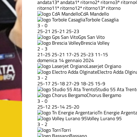
andata
13ª andata
1ª ritorno
2ª ritorno
3ª ritorno
ritorno
11ª ritorno
12ª ritorno
13ª ritorno
CdA Mandello
Torbole Casaglia
3
-
0
25
-
21
25
-
21
25
-
23
Gps San Vito
Brescia Volley
2
-
3
21
-
25
25
-
21
17
-
25
25
-
23
11
-
15
domenica 14 gennaio 2024
Laserjet Orgiano
Electro Adda Olgin
3
-
2
25
-
17
25
-
18
27
-
29
18
-
25
15
-
9
Studio 55 Ata Trent
Chorus Bergamo
3
-
0
25
-
12
25
-
14
25
-
20
Tn Energie Argenta
Volley Lurano 95
3
-
2
Torri
Bassano