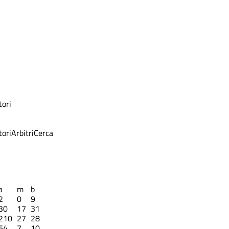
ori
ori
Arbitri
Cerca
a
m
b
2
0
9
30
17
31
210
27
28
54
7
10