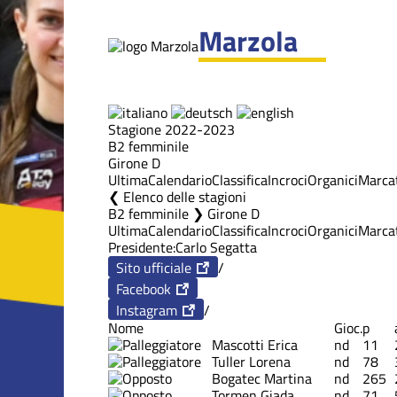
Marzola
Stagione 2022-2023
B2 femminile
Girone D
Ultima
Calendario
Classifica
Incroci
Organici
Marcat
Elenco delle stagioni
B2 femminile ❯ Girone D
Ultima
Calendario
Classifica
Incroci
Organici
Marcat
Presidente:
Carlo Segatta
Sito ufficiale
/
Facebook
Instagram
/
Nome
Gioc.
p
Mascotti Erica
nd
11
Tuller Lorena
nd
78
Bogatec Martina
nd
265
Tormen Giada
nd
71