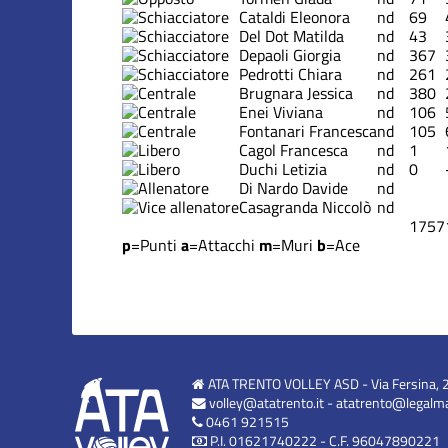
Cataldi Eleonora
nd
69
Del Dot Matilda
nd
43
Depaoli Giorgia
nd
367
Pedrotti Chiara
nd
261
Brugnara Jessica
nd
380
Enei Viviana
nd
106
Fontanari Francesca
nd
105
Cagol Francesca
nd
1
Duchi Letizia
nd
0
Di Nardo Davide
nd
Casagranda Niccolò
nd
1757
p
=Punti
a
=Attacchi
m
=Muri
b
=Ace
ATA TRENTO VOLLEY ASD - Via Fersina, 
volley@atatrento.it
-
atatrento@legalmai
0461 921515
P.I. 01621740222 - C.F. 96047890221