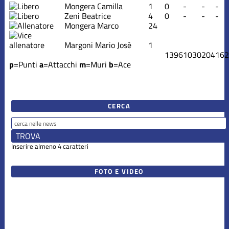
Mongera Camilla
1
0
-
-
-
Zeni Beatrice
4
0
-
-
-
Mongera Marco
24
Margoni Mario Josè
1
1396
1030
204
162
p
=Punti
a
=Attacchi
m
=Muri
b
=Ace
CERCA
Inserire almeno 4 caratteri
FOTO E VIDEO