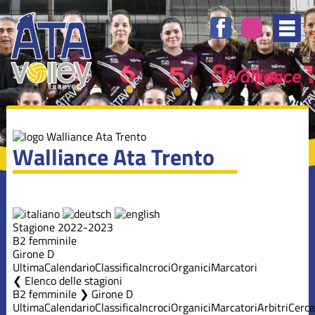
Walliance Ata Trento
Stagione 2022-2023
B2 femminile
Girone D
Ultima
Calendario
Classifica
Incroci
Organici
Marcatori
Elenco delle stagioni
B2 femminile ❯ Girone D
Ultima
Calendario
Classifica
Incroci
Organici
Marcatori
Arbitri
Cerca