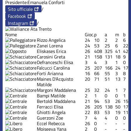
Presidente:
Emanuela Conforti
Sito ufficiale
/
Facebook
Instagram
/
Nome
Gioc.
p
a
m
b
Rizzo Angelica
24
10
2
2
6
Zanei Lorena
24
53
25
6
22
Eliskases Erica
26
408
325
41
42
Carosini Greta
21
158
131
18
9
Defranceschi Elisa
3
4
3
1
0
Falcucci Carolina
25
207
166
24
17
Forti Arianna
16
66
55
3
8
Maines D'Acquisto
20
71
51
13
7
Matilde
Margoni Maddalena
25
32
24
1
7
Bampi Matilde
2
1
0
0
1
Bertoldi Maddalena
21
94
53
26
15
Ferracci Elisa
26
205
138
50
17
Ghiotti Angela
22
83
53
19
11
Guerzoni Zoe
7
4
4
0
0
Eccel Rebecca
26
0
-
-
-
Moiseeva Yana
2
0
-
-
-