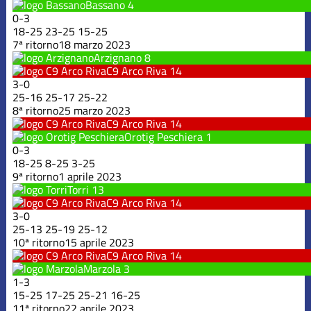
Bassano
4
0
-
3
18
-
25
23
-
25
15
-
25
7ª ritorno
18 marzo 2023
Arzignano
8
C9 Arco Riva
14
3
-
0
25
-
16
25
-
17
25
-
22
8ª ritorno
25 marzo 2023
C9 Arco Riva
14
Orotig Peschiera
1
0
-
3
18
-
25
8
-
25
3
-
25
9ª ritorno
1 aprile 2023
Torri
13
C9 Arco Riva
14
3
-
0
25
-
13
25
-
19
25
-
12
10ª ritorno
15 aprile 2023
C9 Arco Riva
14
Marzola
3
1
-
3
15
-
25
17
-
25
25
-
21
16
-
25
11ª ritorno
22 aprile 2023