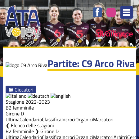
Partite: C9 Arco Riva
Giocatori
Stagione 2022-2023
B2 femminile
Girone D
Ultima
Calendario
Classifica
Incroci
Organici
Marcatori
Elenco delle stagioni
B2 femminile ❯ Girone D
Ultima
Calendario
Classifica
Incroci
Organici
Marcatori
Arbitri
Cerca