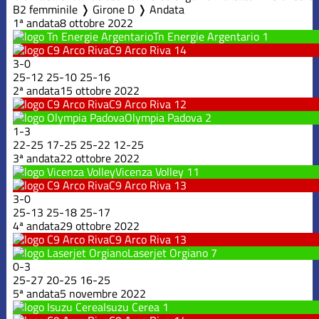
B2 femminile ❭ Girone D ❭ Andata
1ª andata
8 ottobre 2022
Tn Energie Argentario
1
C9 Arco Riva
14
3
-
0
25
-
12
25
-
10
25
-
16
2ª andata
15 ottobre 2022
C9 Arco Riva
12
Olympia Padova
2
1
-
3
22
-
25
17
-
25
25
-
22
12
-
25
3ª andata
22 ottobre 2022
Vicenza Volley
11
C9 Arco Riva
13
3
-
0
25
-
13
25
-
18
25
-
17
4ª andata
29 ottobre 2022
C9 Arco Riva
13
Laserjet Orgiano
7
0
-
3
25
-
27
20
-
25
16
-
25
5ª andata
5 novembre 2022
Isuzu Cerea
1