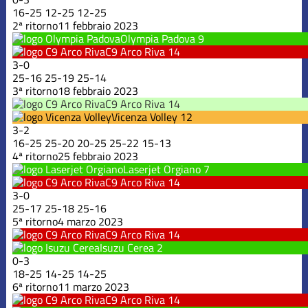
16
-
25
12
-
25
12
-
25
2ª ritorno
11 febbraio 2023
Olympia Padova
9
C9 Arco Riva
14
3
-
0
25
-
16
25
-
19
25
-
14
3ª ritorno
18 febbraio 2023
C9 Arco Riva
14
Vicenza Volley
12
3
-
2
16
-
25
25
-
20
20
-
25
25
-
22
15
-
13
4ª ritorno
25 febbraio 2023
Laserjet Orgiano
7
C9 Arco Riva
14
3
-
0
25
-
17
25
-
18
25
-
16
5ª ritorno
4 marzo 2023
C9 Arco Riva
14
Isuzu Cerea
2
0
-
3
18
-
25
14
-
25
14
-
25
6ª ritorno
11 marzo 2023
C9 Arco Riva
14