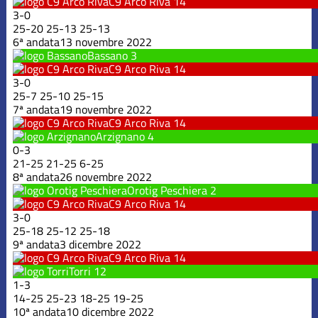
C9 Arco Riva
14
3
-
0
25
-
20
25
-
13
25
-
13
6ª andata
13 novembre 2022
Bassano
3
C9 Arco Riva
14
3
-
0
25
-
7
25
-
10
25
-
15
7ª andata
19 novembre 2022
C9 Arco Riva
14
Arzignano
4
0
-
3
21
-
25
21
-
25
6
-
25
8ª andata
26 novembre 2022
Orotig Peschiera
2
C9 Arco Riva
14
3
-
0
25
-
18
25
-
12
25
-
18
9ª andata
3 dicembre 2022
C9 Arco Riva
14
Torri
12
1
-
3
14
-
25
25
-
23
18
-
25
19
-
25
10ª andata
10 dicembre 2022