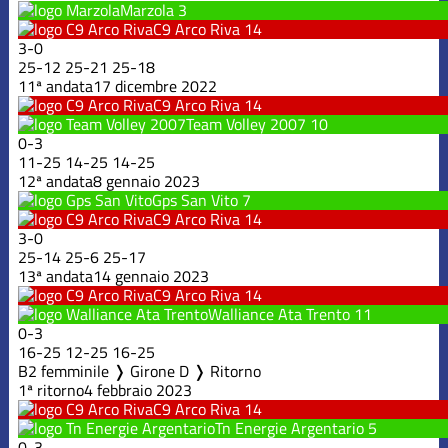
Marzola
3
C9 Arco Riva
14
3
-
0
25
-
12
25
-
21
25
-
18
11ª andata
17 dicembre 2022
C9 Arco Riva
14
Team Volley 2007
10
0
-
3
11
-
25
14
-
25
14
-
25
12ª andata
8 gennaio 2023
Gps San Vito
7
C9 Arco Riva
14
3
-
0
25
-
14
25
-
6
25
-
17
13ª andata
14 gennaio 2023
C9 Arco Riva
14
Walliance Ata Trento
11
0
-
3
16
-
25
12
-
25
16
-
25
B2 femminile ❭ Girone D ❭ Ritorno
1ª ritorno
4 febbraio 2023
C9 Arco Riva
14
Tn Energie Argentario
5
0
-
3