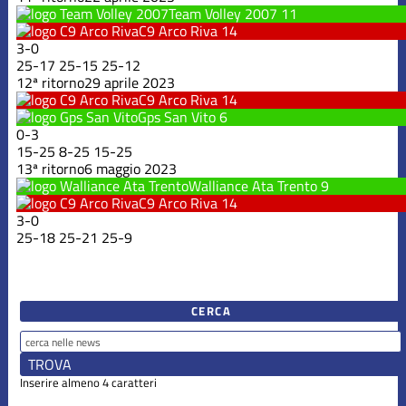
Team Volley 2007
11
C9 Arco Riva
14
3
-
0
25
-
17
25
-
15
25
-
12
12ª ritorno
29 aprile 2023
C9 Arco Riva
14
Gps San Vito
6
0
-
3
15
-
25
8
-
25
15
-
25
13ª ritorno
6 maggio 2023
Walliance Ata Trento
9
C9 Arco Riva
14
3
-
0
25
-
18
25
-
21
25
-
9
CERCA
Inserire almeno 4 caratteri