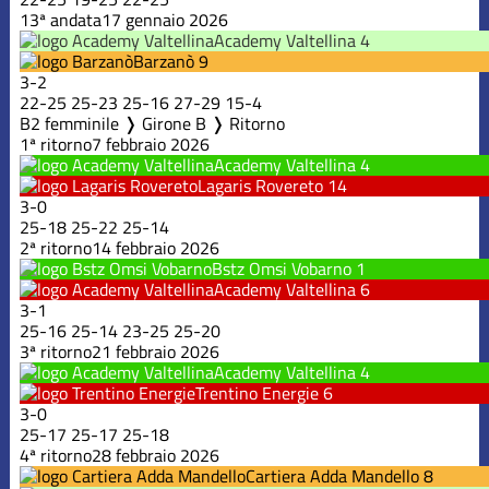
13ª andata
17 gennaio 2026
Academy Valtellina
4
Barzanò
9
3
-
2
22
-
25
25
-
23
25
-
16
27
-
29
15
-
4
B2 femminile ❭ Girone B ❭ Ritorno
1ª ritorno
7 febbraio 2026
Academy Valtellina
4
Lagaris Rovereto
14
3
-
0
25
-
18
25
-
22
25
-
14
2ª ritorno
14 febbraio 2026
Bstz Omsi Vobarno
1
Academy Valtellina
6
3
-
1
25
-
16
25
-
14
23
-
25
25
-
20
3ª ritorno
21 febbraio 2026
Academy Valtellina
4
Trentino Energie
6
3
-
0
25
-
17
25
-
17
25
-
18
4ª ritorno
28 febbraio 2026
Cartiera Adda Mandello
8