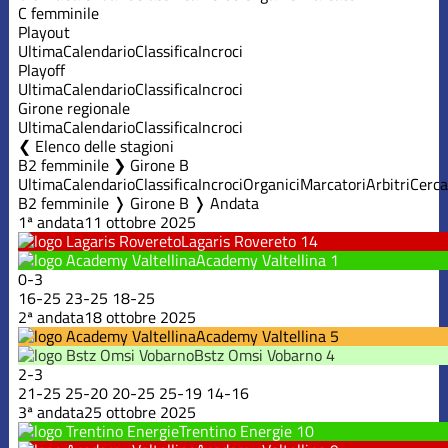
C femminile
Playout
Ultima
Calendario
Classifica
Incroci
Playoff
Ultima
Calendario
Classifica
Incroci
Girone regionale
Ultima
Calendario
Classifica
Incroci
Elenco delle stagioni
B2 femminile ❯ Girone B
Ultima
Calendario
Classifica
Incroci
Organici
Marcatori
Arbitri
Cerca
B2 femminile ❭ Girone B ❭ Andata
1ª andata
11 ottobre 2025
Lagaris Rovereto
14
Academy Valtellina
1
0
-
3
16
-
25
23
-
25
18
-
25
2ª andata
18 ottobre 2025
Academy Valtellina
5
Bstz Omsi Vobarno
4
2
-
3
21
-
25
25
-
20
20
-
25
25
-
19
14
-
16
3ª andata
25 ottobre 2025
Trentino Energie
10