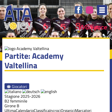
Partite: Academy
Valtellina
Giocatori
Stagione 2025-2026
B2 femminile
Girone B
Ultima
Calendario
Classifica
Incroci
Organici
Marcatori