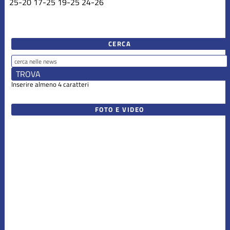
25
-
20
17
-
25
19
-
25
24
-
26
CERCA
Inserire almeno 4 caratteri
FOTO E VIDEO