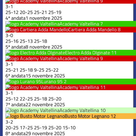
Academy Valtellina
9
3
-
1
25
-
12
20
-
25
25
-
21
25
-
19
4ª andata
1 novembre 2025
Academy Valtellina
7
Cartiera Adda Mandello
8
3
-
0
25
-
16
25
-
13
25
-
18
5ª andata
8 novembre 2025
Electro Adda Olginate
11
Academy Valtellina
9
3
-
1
25
-
21
25
-
18
9
-
25
25
-
22
6ª andata
15 novembre 2025
Lurano 95
2
Academy Valtellina
11
3
-
1
25
-
12
22
-
25
25
-
18
25
-
20
7ª andata
22 novembre 2025
Academy Valtellina
10
Busto Motor Legnano
12
3
-
2
20
-
25
17
-
25
25
-
19
25
-
20
15
-
10
8ª andata
29 novembre 2025