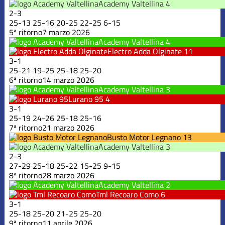
Academy Valtellina
4
2
-
3
25
-
13
25
-
16
20
-
25
22
-
25
6
-
15
5ª ritorno
7 marzo 2026
Academy Valtellina
4
Electro Adda Olginate
11
3
-
1
25
-
21
19
-
25
25
-
18
25
-
20
6ª ritorno
14 marzo 2026
Academy Valtellina
3
Lurano 95
4
3
-
1
25
-
19
24
-
26
25
-
18
25
-
16
7ª ritorno
21 marzo 2026
Busto Motor Legnano
13
Academy Valtellina
3
2
-
3
27
-
29
25
-
18
25
-
22
15
-
25
9
-
15
8ª ritorno
28 marzo 2026
Academy Valtellina
2
Tml Recoaro Como
6
3
-
1
25
-
18
25
-
20
21
-
25
25
-
20
9ª ritorno
11 aprile 2026