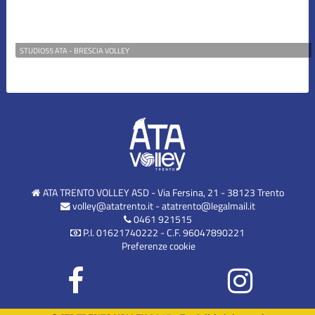
STUDIO55 ATA - BRESCIA VOLLEY
ATA TRENTO VOLLEY ASD - Via Fersina, 21 - 38123 Trento
volley@atatrento.it
-
atatrento@legalmail.it
0461 921515
P.I. 01621740222 - C.F. 96047890221
Preferenze cookie