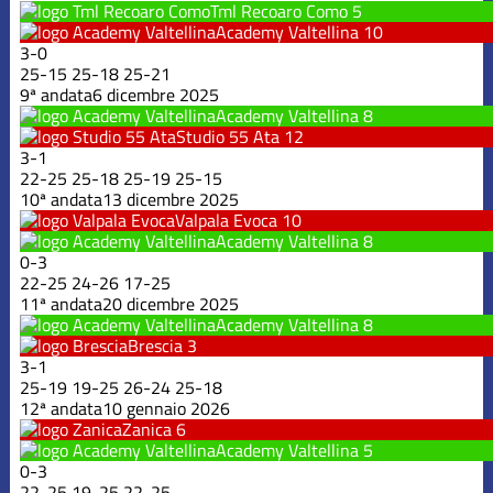
Tml Recoaro Como
5
Academy Valtellina
10
3
-
0
25
-
15
25
-
18
25
-
21
9ª andata
6 dicembre 2025
Academy Valtellina
8
Studio 55 Ata
12
3
-
1
22
-
25
25
-
18
25
-
19
25
-
15
10ª andata
13 dicembre 2025
Valpala Evoca
10
Academy Valtellina
8
0
-
3
22
-
25
24
-
26
17
-
25
11ª andata
20 dicembre 2025
Academy Valtellina
8
Brescia
3
3
-
1
25
-
19
19
-
25
26
-
24
25
-
18
12ª andata
10 gennaio 2026
Zanica
6
Academy Valtellina
5
0
-
3
22
-
25
19
-
25
22
-
25