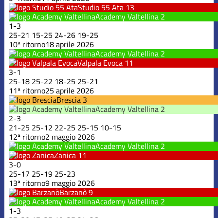
Studio 55 Ata
13
Academy Valtellina
2
1
-
3
25
-
21
15
-
25
24
-
26
19
-
25
10ª ritorno
18 aprile 2026
Academy Valtellina
2
Valpala Evoca
11
3
-
1
25
-
18
25
-
22
18
-
25
25
-
21
11ª ritorno
25 aprile 2026
Brescia
3
Academy Valtellina
2
2
-
3
21
-
25
25
-
12
22
-
25
25
-
15
10
-
15
12ª ritorno
2 maggio 2026
Academy Valtellina
2
Zanica
11
3
-
0
25
-
17
25
-
19
25
-
23
13ª ritorno
9 maggio 2026
Barzanò
9
Academy Valtellina
2
1
-
3