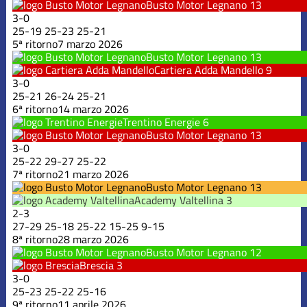
Busto Motor Legnano
13
3
-
0
25
-
19
25
-
23
25
-
21
5ª ritorno
7 marzo 2026
Busto Motor Legnano
13
Cartiera Adda Mandello
9
3
-
0
25
-
21
26
-
24
25
-
21
6ª ritorno
14 marzo 2026
Trentino Energie
6
Busto Motor Legnano
13
3
-
0
25
-
22
29
-
27
25
-
22
7ª ritorno
21 marzo 2026
Busto Motor Legnano
13
Academy Valtellina
3
2
-
3
27
-
29
25
-
18
25
-
22
15
-
25
9
-
15
8ª ritorno
28 marzo 2026
Busto Motor Legnano
12
Brescia
3
3
-
0
25
-
23
25
-
22
25
-
16
9ª ritorno
11 aprile 2026