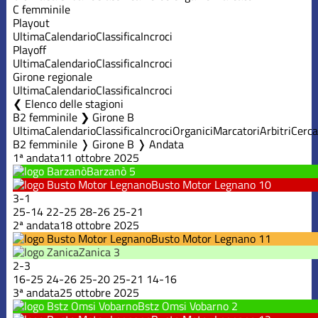
C femminile
Playout
Ultima
Calendario
Classifica
Incroci
Playoff
Ultima
Calendario
Classifica
Incroci
Girone regionale
Ultima
Calendario
Classifica
Incroci
Elenco delle stagioni
B2 femminile ❯ Girone B
Ultima
Calendario
Classifica
Incroci
Organici
Marcatori
Arbitri
Cerca
B2 femminile ❭ Girone B ❭ Andata
1ª andata
11 ottobre 2025
Barzanò
5
Busto Motor Legnano
10
3
-
1
25
-
14
22
-
25
28
-
26
25
-
21
2ª andata
18 ottobre 2025
Busto Motor Legnano
11
Zanica
3
2
-
3
16
-
25
24
-
26
25
-
20
25
-
21
14
-
16
3ª andata
25 ottobre 2025
Bstz Omsi Vobarno
2