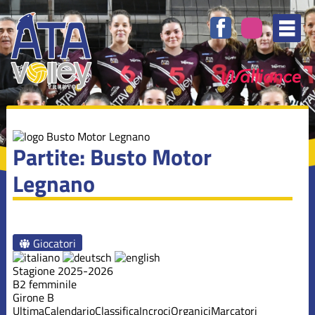
Partite: Busto Motor
Legnano
Giocatori
Stagione 2025-2026
B2 femminile
Girone B
Ultima
Calendario
Classifica
Incroci
Organici
Marcatori