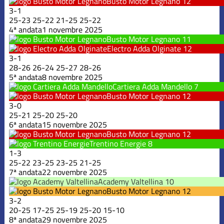
Busto Motor Legnano
12
3
-
1
25
-
23
25
-
22
21
-
25
25
-
22
4ª andata
1 novembre 2025
Busto Motor Legnano
11
Electro Adda Olginate
12
3
-
1
28
-
26
26
-
24
25
-
27
28
-
26
5ª andata
8 novembre 2025
Cartiera Adda Mandello
7
Busto Motor Legnano
12
3
-
0
25
-
21
25
-
20
25
-
20
6ª andata
15 novembre 2025
Busto Motor Legnano
12
Trentino Energie
8
1
-
3
25
-
22
23
-
25
23
-
25
21
-
25
7ª andata
22 novembre 2025
Academy Valtellina
10
Busto Motor Legnano
12
3
-
2
20
-
25
17
-
25
25
-
19
25
-
20
15
-
10
8ª andata
29 novembre 2025