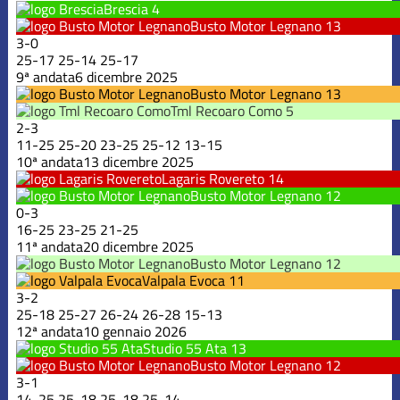
Brescia
4
Busto Motor Legnano
13
3
-
0
25
-
17
25
-
14
25
-
17
9ª andata
6 dicembre 2025
Busto Motor Legnano
13
Tml Recoaro Como
5
2
-
3
11
-
25
25
-
20
23
-
25
25
-
12
13
-
15
10ª andata
13 dicembre 2025
Lagaris Rovereto
14
Busto Motor Legnano
12
0
-
3
16
-
25
23
-
25
21
-
25
11ª andata
20 dicembre 2025
Busto Motor Legnano
12
Valpala Evoca
11
3
-
2
25
-
18
25
-
27
26
-
24
26
-
28
15
-
13
12ª andata
10 gennaio 2026
Studio 55 Ata
13
Busto Motor Legnano
12
3
-
1
14
-
25
25
-
18
25
-
18
25
-
14