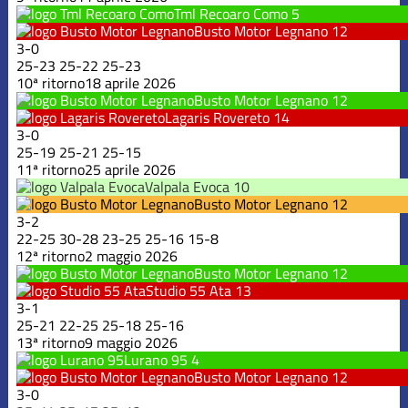
Tml Recoaro Como
5
Busto Motor Legnano
12
3
-
0
25
-
23
25
-
22
25
-
23
10ª ritorno
18 aprile 2026
Busto Motor Legnano
12
Lagaris Rovereto
14
3
-
0
25
-
19
25
-
21
25
-
15
11ª ritorno
25 aprile 2026
Valpala Evoca
10
Busto Motor Legnano
12
3
-
2
22
-
25
30
-
28
23
-
25
25
-
16
15
-
8
12ª ritorno
2 maggio 2026
Busto Motor Legnano
12
Studio 55 Ata
13
3
-
1
25
-
21
22
-
25
25
-
18
25
-
16
13ª ritorno
9 maggio 2026
Lurano 95
4
Busto Motor Legnano
12
3
-
0