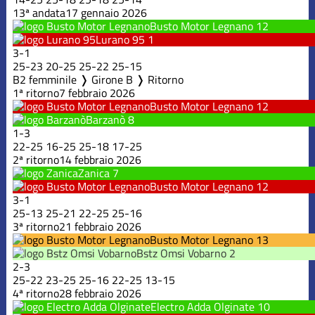
13ª andata
17 gennaio 2026
Busto Motor Legnano
12
Lurano 95
1
3
-
1
25
-
23
20
-
25
25
-
22
25
-
15
B2 femminile ❭ Girone B ❭ Ritorno
1ª ritorno
7 febbraio 2026
Busto Motor Legnano
12
Barzanò
8
1
-
3
22
-
25
16
-
25
25
-
18
17
-
25
2ª ritorno
14 febbraio 2026
Zanica
7
Busto Motor Legnano
12
3
-
1
25
-
13
25
-
21
22
-
25
25
-
16
3ª ritorno
21 febbraio 2026
Busto Motor Legnano
13
Bstz Omsi Vobarno
2
2
-
3
25
-
22
23
-
25
25
-
16
22
-
25
13
-
15
4ª ritorno
28 febbraio 2026
Electro Adda Olginate
10