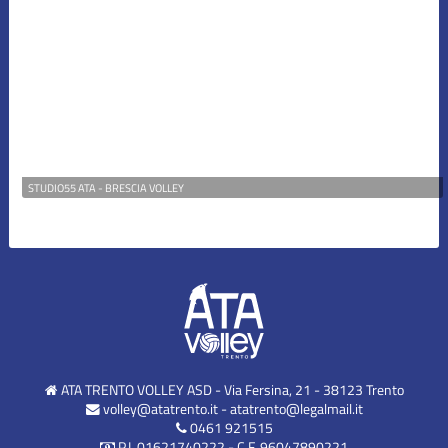
STUDIO55 ATA - BRESCIA VOLLEY
ATA TRENTO VOLLEY ASD - Via Fersina, 21 - 38123 Trento
volley@atatrento.it
-
atatrento@legalmail.it
0461 921515
P.I. 01621740222 - C.F. 96047890221