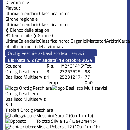
D femminile
Playout
Ultima
Calendario
Classifica
Incroci
Girone regionale
Ultima
Calendario
Classifica
Incroci
Elenco delle stagioni
B2 femminile ❯ Girone C
Ultima
Calendario
Classifica
Incroci
Organici
Marcatori
Arbitri
Cerca
Gli altri incontri della giornata
Giornata n. 2 (2ª andata)
19 ottobre 2024
Squadre
Ris.
1º
2º
3º
4º
5º
Tot.
Orotig Peschiera
3
23
25
25
25
-
98
Basilisco Multiservizi
1
25
23
12
17
-
77
Tempo
-
-
-
-
-
0h0'
Orotig Peschiera
Basilisco Multiservizi
3-1
Titolari Orotig Peschiera
Moschini Sara
2
(0a+1m+1b)
Tolotto Silvia
16
(13a+2m+1b)
Miscia Roberta
12
(10a+1m+1b)