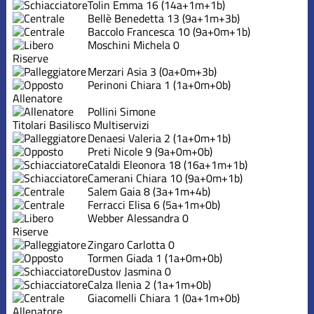
Tolin Emma
16
(14a+1m+1b)
Bellè Benedetta
13
(9a+1m+3b)
Baccolo Francesca
10
(9a+0m+1b)
Moschini Michela
0
Riserve
Merzari Asia
3
(0a+0m+3b)
Perinoni Chiara
1
(1a+0m+0b)
Allenatore
Pollini Simone
Titolari Basilisco Multiservizi
Denaesi Valeria
2
(1a+0m+1b)
Preti Nicole
9
(9a+0m+0b)
Cataldi Eleonora
18
(16a+1m+1b)
Camerani Chiara
10
(9a+0m+1b)
Salem Gaia
8
(3a+1m+4b)
Ferracci Elisa
6
(5a+1m+0b)
Webber Alessandra
0
Riserve
Zingaro Carlotta
0
Tormen Giada
1
(1a+0m+0b)
Dustov Jasmina
0
Calza Ilenia
2
(1a+1m+0b)
Giacomelli Chiara
1
(0a+1m+0b)
Allenatore