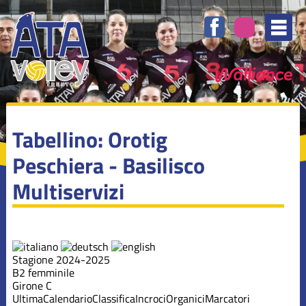
Tabellino: Orotig
Peschiera - Basilisco
Multiservizi
Stagione 2024-2025
B2 femminile
Girone C
Ultima
Calendario
Classifica
Incroci
Organici
Marcatori