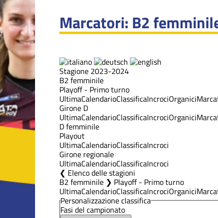
Marcatori: B2 femminile
Stagione 2023-2024
B2 femminile
Playoff - Primo turno
Ultima
Calendario
Classifica
Incroci
Organici
Marcat
Girone D
Ultima
Calendario
Classifica
Incroci
Organici
Marcat
D femminile
Playout
Ultima
Calendario
Classifica
Incroci
Girone regionale
Ultima
Calendario
Classifica
Incroci
Elenco delle stagioni
B2 femminile ❯ Playoff - Primo turno
Ultima
Calendario
Classifica
Incroci
Organici
Marcat
Personalizzazione classifica
Fasi del campionato