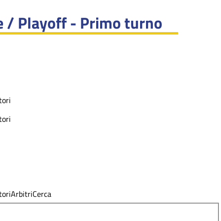
 / Playoff - Primo turno
ori
ori
ori
Arbitri
Cerca