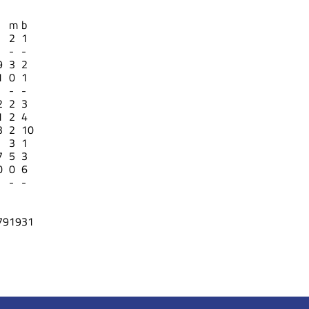
m
b
2
1
-
-
9
3
2
1
0
1
-
-
2
2
3
1
2
4
3
2
10
3
1
7
5
3
0
0
6
-
-
79
19
31