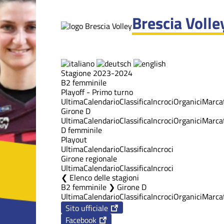
Brescia Volle
Stagione 2023-2024
B2 femminile
Playoff - Primo turno
Ultima
Calendario
Classifica
Incroci
Organici
Marcat
Girone D
Ultima
Calendario
Classifica
Incroci
Organici
Marcat
D femminile
Playout
Ultima
Calendario
Classifica
Incroci
Girone regionale
Ultima
Calendario
Classifica
Incroci
Elenco delle stagioni
B2 femminile ❯ Girone D
Ultima
Calendario
Classifica
Incroci
Organici
Marcat
Sito ufficiale
Facebook