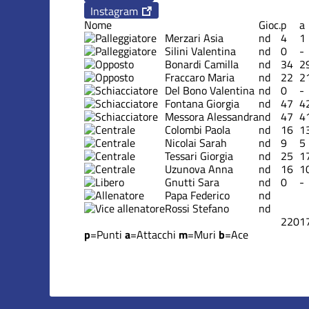
Instagram
Nome
Gioc.
p
a
Merzari Asia
nd
4
1
Silini Valentina
nd
0
-
Bonardi Camilla
nd
34
2
Fraccaro Maria
nd
22
2
Del Bono Valentina
nd
0
-
Fontana Giorgia
nd
47
4
Messora Alessandra
nd
47
4
Colombi Paola
nd
16
1
Nicolai Sarah
nd
9
5
Tessari Giorgia
nd
25
1
Uzunova Anna
nd
16
1
Gnutti Sara
nd
0
-
Papa Federico
nd
Rossi Stefano
nd
220
1
p
=Punti
a
=Attacchi
m
=Muri
b
=Ace