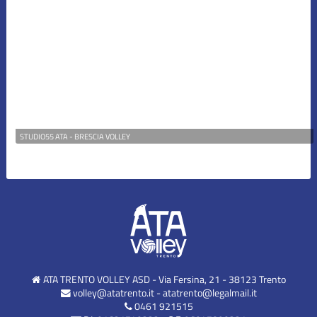
STUDIO55 ATA - BRESCIA VOLLEY
ATA TRENTO VOLLEY ASD - Via Fersina, 21 - 38123 Trento
volley@atatrento.it
-
atatrento@legalmail.it
0461 921515