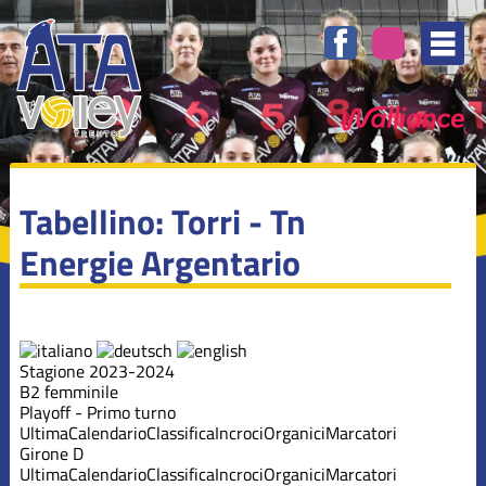
Tabellino: Torri - Tn
Energie Argentario
Stagione 2023-2024
B2 femminile
Playoff - Primo turno
Ultima
Calendario
Classifica
Incroci
Organici
Marcatori
Girone D
Ultima
Calendario
Classifica
Incroci
Organici
Marcatori