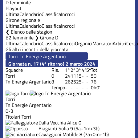
D femminile
Playout
Ultima
Calendario
Classifica
Incroci
Girone regionale
Ultima
Calendario
Classifica
Incroci
Elenco delle stagioni
B2 femminile ❯ Girone D
Ultima
Calendario
Classifica
Incroci
Organici
Marcatori
Arbitri
Cerca
Gli altri incontri della giornata
Giornata n. 17 (4ª ritorno)
2 marzo 2024
Squadre
Ris.
1º
2º
3º
4º
5º
Tot.
Torri
0
24
11
15
-
-
50
Tn Energie Argentario
3
26
25
25
-
-
76
Tempo
-
-
-
-
-
0h0'
Torri
Tn Energie Argentario
0-3
Titolari Torri
Dalla Vecchia Alice
0
Biagianti Sofia
9
(5a+1m+3b)
Cavaggioni Matilde
8
(7a+0m+1b)