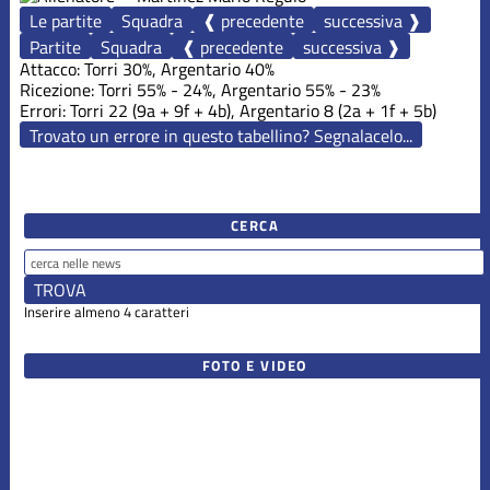
Le partite
Squadra
❰ precedente
successiva ❱
Partite
Squadra
❰ precedente
successiva ❱
Attacco: Torri 30%, Argentario 40%
Ricezione: Torri 55% - 24%, Argentario 55% - 23%
Errori: Torri 22 (9a + 9f + 4b), Argentario 8 (2a + 1f + 5b)
Trovato un errore in questo tabellino? Segnalacelo...
CERCA
Inserire almeno 4 caratteri
FOTO E VIDEO