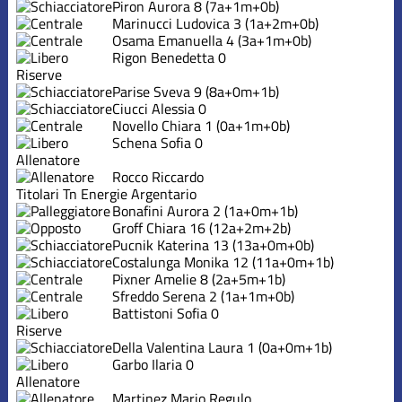
Piron Aurora
8
(7a+1m+0b)
Marinucci Ludovica
3
(1a+2m+0b)
Osama Emanuella
4
(3a+1m+0b)
Rigon Benedetta
0
Riserve
Parise Sveva
9
(8a+0m+1b)
Ciucci Alessia
0
Novello Chiara
1
(0a+1m+0b)
Schena Sofia
0
Allenatore
Rocco Riccardo
Titolari Tn Energie Argentario
Bonafini Aurora
2
(1a+0m+1b)
Groff Chiara
16
(12a+2m+2b)
Pucnik Katerina
13
(13a+0m+0b)
Costalunga Monika
12
(11a+0m+1b)
Pixner Amelie
8
(2a+5m+1b)
Sfreddo Serena
2
(1a+1m+0b)
Battistoni Sofia
0
Riserve
Della Valentina Laura
1
(0a+0m+1b)
Garbo Ilaria
0
Allenatore
Martinez Mario Regulo