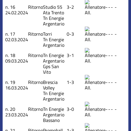
n.
16
Ritorno
Studio 55
3-2
-
-
-
-
24.02.2024
Ata Trento
All.
Tn Energie
Argentario
n.
17
Ritorno
Torri
0-3
-
-
-
-
02.03.2024
Tn Energie
All.
Argentario
n.
18
Ritorno
Tn Energie
3-1
-
-
-
-
09.03.2024
Argentario
All.
Gps San
Vito
n.
19
Ritorno
Brescia
1-3
-
-
-
-
16.03.2024
Volley
All.
Tn Energie
Argentario
n.
20
Ritorno
Tn Energie
3-0
-
-
-
-
23.03.2024
Argentario
All.
Bassano
n.
21
Ritorno
Promoball
1-3
-
-
-
-