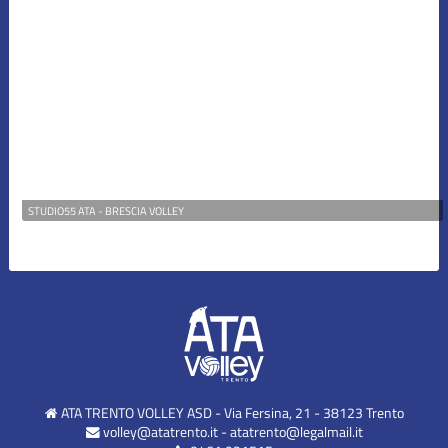
STUDIO55 ATA - BRESCIA VOLLEY
ATA TRENTO VOLLEY ASD - Via Fersina, 21 - 38123 Trento
volley@atatrento.it
-
atatrento@legalmail.it