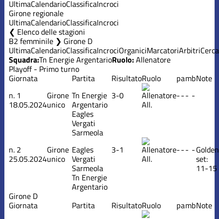
Ultima
Calendario
Classifica
Incroci
Girone regionale
Ultima
Calendario
Classifica
Incroci
Elenco delle stagioni
B2 femminile ❯ Girone D
Ultima
Calendario
Classifica
Incroci
Organici
Marcatori
Arbitri
Cerca
Squadra:
Tn Energie Argentario
Ruolo:
Allenatore
Playoff - Primo turno
Giornata
Partita
Risultato
Ruolo
p
a
m
b
Note
n.
1
Girone
Tn Energie
3-0
-
-
-
-
18.05.2024
unico
Argentario
All.
Eagles
Vergati
Sarmeola
n.
2
Girone
Eagles
3-1
-
-
-
-
Golden
25.05.2024
unico
Vergati
All.
set:
Sarmeola
11-15
Tn Energie
Argentario
Girone D
Giornata
Partita
Risultato
Ruolo
p
a
m
b
Note