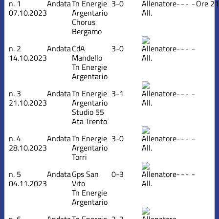
n.
1
Andata
Tn Energie
3-0
-
-
-
-
Ore 21
07.10.2023
Argentario
All.
Chorus
Bergamo
n.
2
Andata
CdA
3-0
-
-
-
-
14.10.2023
Mandello
All.
Tn Energie
Argentario
n.
3
Andata
Tn Energie
3-1
-
-
-
-
21.10.2023
Argentario
All.
Studio 55
Ata Trento
n.
4
Andata
Tn Energie
3-0
-
-
-
-
28.10.2023
Argentario
All.
Torri
n.
5
Andata
Gps San
0-3
-
-
-
-
04.11.2023
Vito
All.
Tn Energie
Argentario
n.
6
Andata
Tn Energie
2-3
-
-
-
-