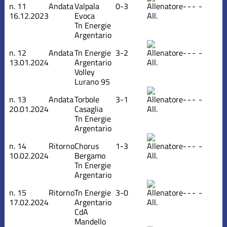
n.
11
Andata
Valpala
0-3
-
-
-
-
16.12.2023
Evoca
All.
Tn Energie
Argentario
n.
12
Andata
Tn Energie
3-2
-
-
-
-
13.01.2024
Argentario
All.
Volley
Lurano 95
n.
13
Andata
Torbole
3-1
-
-
-
-
20.01.2024
Casaglia
All.
Tn Energie
Argentario
n.
14
Ritorno
Chorus
1-3
-
-
-
-
10.02.2024
Bergamo
All.
Tn Energie
Argentario
n.
15
Ritorno
Tn Energie
3-0
-
-
-
-
17.02.2024
Argentario
All.
CdA
Mandello