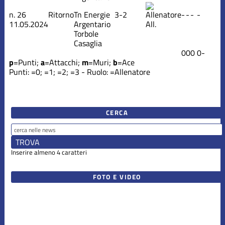
n.
26
Ritorno
Tn Energie
3-2
-
-
-
-
11.05.2024
Argentario
All.
Torbole
Casaglia
0
0
0
0
-
p
=Punti;
a
=Attacchi;
m
=Muri;
b
=Ace
Punti:
=0;
=1;
=2;
=3 - Ruolo:
=Allenatore
CERCA
Inserire almeno 4 caratteri
FOTO E VIDEO