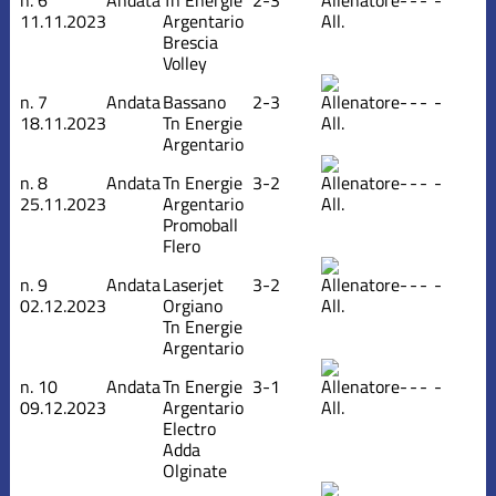
11.11.2023
Argentario
All.
Brescia
Volley
n.
7
Andata
Bassano
2-3
-
-
-
-
18.11.2023
Tn Energie
All.
Argentario
n.
8
Andata
Tn Energie
3-2
-
-
-
-
25.11.2023
Argentario
All.
Promoball
Flero
n.
9
Andata
Laserjet
3-2
-
-
-
-
02.12.2023
Orgiano
All.
Tn Energie
Argentario
n.
10
Andata
Tn Energie
3-1
-
-
-
-
09.12.2023
Argentario
All.
Electro
Adda
Olginate