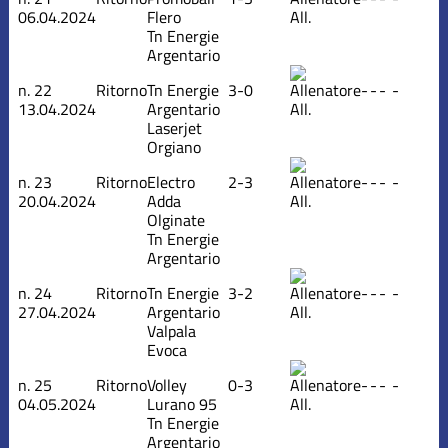
06.04.2024
Flero
All.
Tn Energie
Argentario
n.
22
Ritorno
Tn Energie
3-0
-
-
-
-
13.04.2024
Argentario
All.
Laserjet
Orgiano
n.
23
Ritorno
Electro
2-3
-
-
-
-
20.04.2024
Adda
All.
Olginate
Tn Energie
Argentario
n.
24
Ritorno
Tn Energie
3-2
-
-
-
-
27.04.2024
Argentario
All.
Valpala
Evoca
n.
25
Ritorno
Volley
0-3
-
-
-
-
04.05.2024
Lurano 95
All.
Tn Energie
Argentario