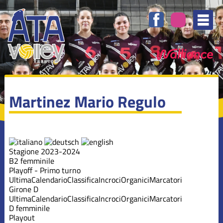
Martinez Mario Regulo
Stagione 2023-2024
B2 femminile
Playoff - Primo turno
Ultima
Calendario
Classifica
Incroci
Organici
Marcatori
Girone D
Ultima
Calendario
Classifica
Incroci
Organici
Marcatori
D femminile
Playout