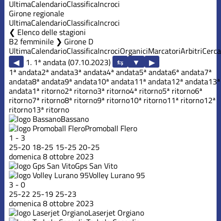
Ultima
Calendario
Classifica
Incroci
Girone regionale
Ultima
Calendario
Classifica
Incroci
Elenco delle stagioni
B2 femminile ❯ Girone D
Ultima
Calendario
Classifica
Incroci
Organici
Marcatori
Arbitri
Cerca
◀
1. 1ª andata (07.10.2023)
▶
1ª andata
2ª andata
3ª andata
4ª andata
5ª andata
6ª andata
7ª
andata
8ª andata
9ª andata
10ª andata
11ª andata
12ª andata
13ª
andata
1ª ritorno
2ª ritorno
3ª ritorno
4ª ritorno
5ª ritorno
6ª
ritorno
7ª ritorno
8ª ritorno
9ª ritorno
10ª ritorno
11ª ritorno
12ª
ritorno
13ª ritorno
Bassano
Promoball Flero
1
-
3
25
-
20
18
-
25
15
-
25
20
-
25
domenica 8 ottobre 2023
Gps San Vito
Volley Lurano 95
3
-
0
25
-
22
25
-
19
25
-
23
domenica 8 ottobre 2023
Laserjet Orgiano