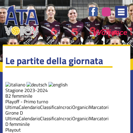
Le partite della giornata
Stagione 2023-2024
B2 femminile
Playoff - Primo turno
Ultima
Calendario
Classifica
Incroci
Organici
Marcatori
Girone D
Ultima
Calendario
Classifica
Incroci
Organici
Marcatori
D femminile
Playout