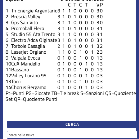
C
T
C
T
V
P
1
Tn Energie Argentario
3
1
1
0
0
0
0
3
0
2
Brescia Volley
3
1
0
1
0
0
0
3
0
3
Gps San Vito
3
1
1
0
0
0
0
3
0
4
Promoball Flero
3
1
0
1
0
0
0
3
1
5
Studio 55 Ata Trento
3
1
1
0
0
0
0
3
1
6
Electro Adda Olginate
3
1
0
1
0
0
0
3
1
7
Torbole Casaglia
2
1
0
1
0
0
1
3
2
8
Laserjet Orgiano
1
1
0
0
1
0
1
2
3
9
Valpala Evoca
0
1
0
0
1
0
0
1
3
10
CdA Mandello
0
1
0
0
0
1
0
1
3
11
Bassano
0
1
0
0
1
0
0
1
3
12
Volley Lurano 95
0
1
0
0
0
1
0
0
3
13
Torri
0
1
0
0
1
0
0
0
3
14
Chorus Bergamo
0
1
0
0
0
1
0
0
3
Pt=Punti
PG=Giocate
TB=Tie break
S=Sanzioni
QS=Quoziente
Set
QP=Quoziente Punti
CERCA