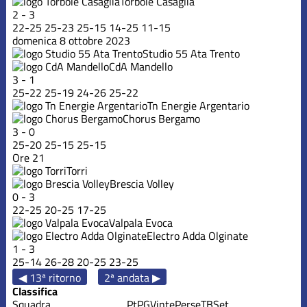
Torbole Casaglia
2
-
3
22
-
25
25
-
23
25
-
15
14
-
25
11
-
15
domenica 8 ottobre 2023
Studio 55 Ata Trento
CdA Mandello
3
-
1
25
-
22
25
-
19
24
-
26
25
-
22
Tn Energie Argentario
Chorus Bergamo
3
-
0
25
-
20
25
-
15
25
-
15
Ore 21
Torri
Brescia Volley
0
-
3
22
-
25
20
-
25
17
-
25
Valpala Evoca
Electro Adda Olginate
1
-
3
25
-
14
26
-
28
20
-
25
23
-
25
◀ 13ª ritorno
2ª andata ▶
Classifica
Squadra
Pt
PG
Vinte
Perse
TB
Set