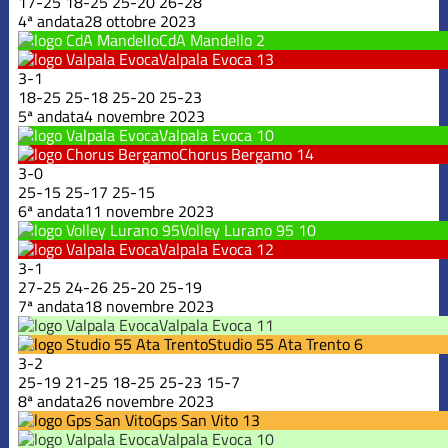
17
-
25
18
-
25
25
-
20
26
-
28
4ª andata
28 ottobre 2023
CdA Mandello
2
Valpala Evoca
13
3
-
1
18
-
25
25
-
18
25
-
20
25
-
23
5ª andata
4 novembre 2023
Valpala Evoca
10
Chorus Bergamo
14
3
-
0
25
-
15
25
-
17
25
-
15
6ª andata
11 novembre 2023
Volley Lurano 95
10
Valpala Evoca
12
3
-
1
27
-
25
24
-
26
25
-
20
25
-
19
7ª andata
18 novembre 2023
Valpala Evoca
11
Studio 55 Ata Trento
6
3
-
2
25
-
19
21
-
25
18
-
25
25
-
23
15
-
7
8ª andata
26 novembre 2023
Gps San Vito
13
Valpala Evoca
10