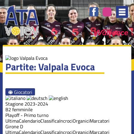
Partite: Valpala Evoca
Giocatori
Stagione 2023-2024
B2 femminile
Playoff - Primo turno
Ultima
Calendario
Classifica
Incroci
Organici
Marcatori
Girone D
Ultima
Calendario
Classifica
Incroci
Organici
Marcatori