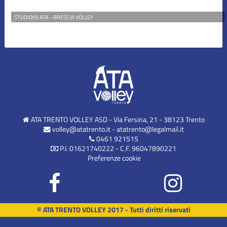
STUDIO55 ATA - BRESCIA VOLLEY
ATA TRENTO VOLLEY ASD - Via Fersina, 21 - 38123 Trento
volley@atatrento.it
-
atatrento@legalmail.it
0461 921515
P.I. 01621740222 - C.F. 96047890221
Preferenze cookie
© ATA TRENTO VOLLEY 2017 - Tutti diritti riservati