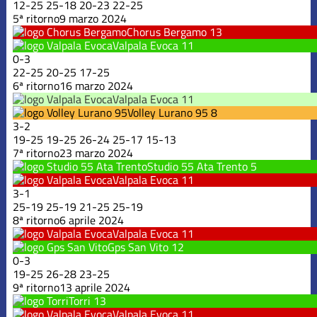
12
-
25
25
-
18
20
-
23
22
-
25
5ª ritorno
9 marzo 2024
Chorus Bergamo
13
Valpala Evoca
11
0
-
3
22
-
25
20
-
25
17
-
25
6ª ritorno
16 marzo 2024
Valpala Evoca
11
Volley Lurano 95
8
3
-
2
19
-
25
19
-
25
26
-
24
25
-
17
15
-
13
7ª ritorno
23 marzo 2024
Studio 55 Ata Trento
5
Valpala Evoca
11
3
-
1
25
-
19
25
-
19
21
-
25
25
-
19
8ª ritorno
6 aprile 2024
Valpala Evoca
11
Gps San Vito
12
0
-
3
19
-
25
26
-
28
23
-
25
9ª ritorno
13 aprile 2024
Torri
13
Valpala Evoca
11