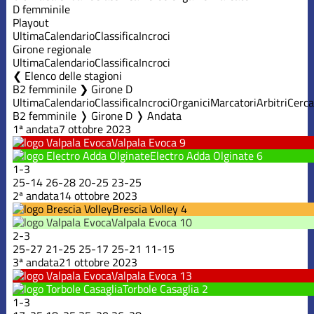
D femminile
Playout
Ultima
Calendario
Classifica
Incroci
Girone regionale
Ultima
Calendario
Classifica
Incroci
Elenco delle stagioni
B2 femminile ❯ Girone D
Ultima
Calendario
Classifica
Incroci
Organici
Marcatori
Arbitri
Cerca
B2 femminile ❭ Girone D ❭ Andata
1ª andata
7 ottobre 2023
Valpala Evoca
9
Electro Adda Olginate
6
1
-
3
25
-
14
26
-
28
20
-
25
23
-
25
2ª andata
14 ottobre 2023
Brescia Volley
4
Valpala Evoca
10
2
-
3
25
-
27
21
-
25
25
-
17
25
-
21
11
-
15
3ª andata
21 ottobre 2023
Valpala Evoca
13
Torbole Casaglia
2
1
-
3