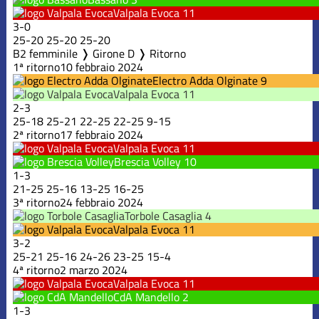
Valpala Evoca
11
3
-
0
25
-
20
25
-
20
25
-
20
B2 femminile ❭ Girone D ❭ Ritorno
1ª ritorno
10 febbraio 2024
Electro Adda Olginate
9
Valpala Evoca
11
2
-
3
25
-
18
25
-
21
22
-
25
22
-
25
9
-
15
2ª ritorno
17 febbraio 2024
Valpala Evoca
11
Brescia Volley
10
1
-
3
21
-
25
25
-
16
13
-
25
16
-
25
3ª ritorno
24 febbraio 2024
Torbole Casaglia
4
Valpala Evoca
11
3
-
2
25
-
21
25
-
16
24
-
26
23
-
25
15
-
4
4ª ritorno
2 marzo 2024
Valpala Evoca
11
CdA Mandello
2
1
-
3