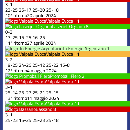
3
-
1
23
-
25
25
-
17
25
-
20
25
-
18
10ª ritorno
20 aprile 2024
Valpala Evoca
11
Laserjet Orgiano
8
0
-
3
17
-
25
15
-
25
16
-
25
11ª ritorno
27 aprile 2024
Tn Energie Argentario
1
Valpala Evoca
11
3
-
2
19
-
25
24
-
26
25
-
12
25
-
22
15
-
8
12ª ritorno
4 maggio 2024
Promoball Flero
2
Valpala Evoca
11
3
-
1
25
-
14
25
-
27
25
-
21
25
-
15
13ª ritorno
11 maggio 2024
Valpala Evoca
11
Bassano
8
3
-
1
25
-
23
15
-
25
25
-
23
25
-
18