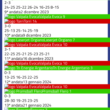
2
-
3
24
-
25
25
-
22
26
-
24
16
-
25
8
-
15
9ª andata
2 dicembre 2023
Valpala Evoca
9
Torri
14
3
-
0
25
-
13
25
-
14
25
-
19
10ª andata
9 dicembre 2023
Laserjet Orgiano
7
Valpala Evoca
10
3
-
1
22
-
25
25
-
21
25
-
23
25
-
21
11ª andata
16 dicembre 2023
Valpala Evoca
10
Tn Energie Argentario
3
0
-
3
13
-
25
16
-
25
22
-
25
12ª andata
13 gennaio 2024
Valpala Evoca
10
Promoball Flero
1
0
-
3
28
-
30
19
-
25
23
-
25
13ª andata
21 gennaio 2024
Bassano
3