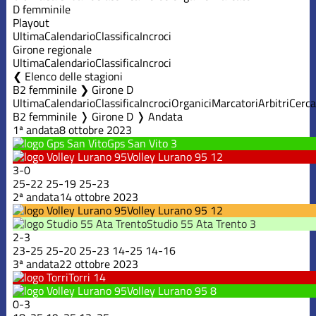
D femminile
Playout
Ultima
Calendario
Classifica
Incroci
Girone regionale
Ultima
Calendario
Classifica
Incroci
Elenco delle stagioni
B2 femminile ❯ Girone D
Ultima
Calendario
Classifica
Incroci
Organici
Marcatori
Arbitri
Cerca
B2 femminile ❭ Girone D ❭ Andata
1ª andata
8 ottobre 2023
Gps San Vito
3
Volley Lurano 95
12
3
-
0
25
-
22
25
-
19
25
-
23
2ª andata
14 ottobre 2023
Volley Lurano 95
12
Studio 55 Ata Trento
3
2
-
3
23
-
25
25
-
20
25
-
23
14
-
25
14
-
16
3ª andata
22 ottobre 2023
Torri
14
Volley Lurano 95
8
0
-
3