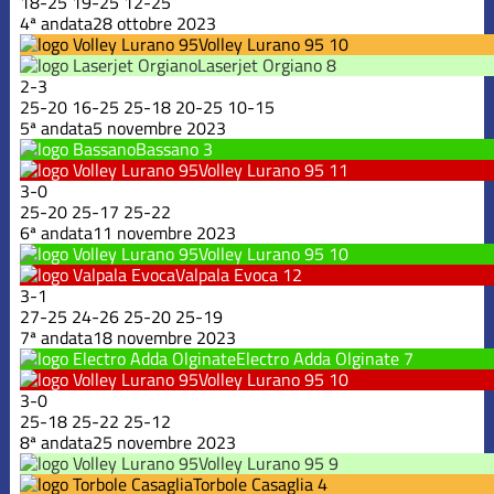
18
-
25
19
-
25
12
-
25
4ª andata
28 ottobre 2023
Volley Lurano 95
10
Laserjet Orgiano
8
2
-
3
25
-
20
16
-
25
25
-
18
20
-
25
10
-
15
5ª andata
5 novembre 2023
Bassano
3
Volley Lurano 95
11
3
-
0
25
-
20
25
-
17
25
-
22
6ª andata
11 novembre 2023
Volley Lurano 95
10
Valpala Evoca
12
3
-
1
27
-
25
24
-
26
25
-
20
25
-
19
7ª andata
18 novembre 2023
Electro Adda Olginate
7
Volley Lurano 95
10
3
-
0
25
-
18
25
-
22
25
-
12
8ª andata
25 novembre 2023
Volley Lurano 95
9
Torbole Casaglia
4