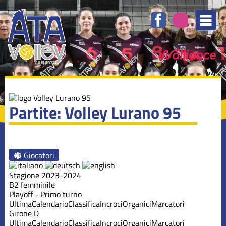
Partite: Volley Lurano 95
Giocatori
Stagione 2023-2024
B2 femminile
Playoff - Primo turno
Ultima
Calendario
Classifica
Incroci
Organici
Marcatori
Girone D
Ultima
Calendario
Classifica
Incroci
Organici
Marcatori