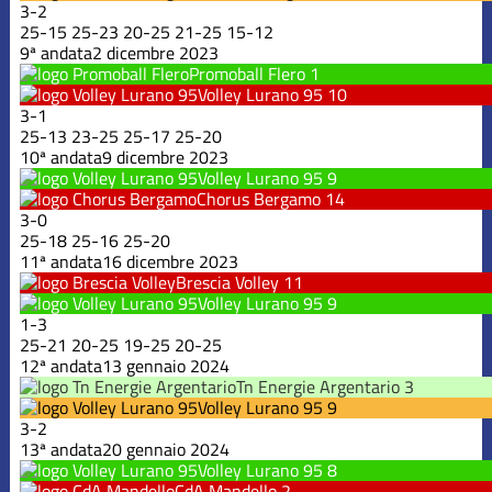
3
-
2
25
-
15
25
-
23
20
-
25
21
-
25
15
-
12
9ª andata
2 dicembre 2023
Promoball Flero
1
Volley Lurano 95
10
3
-
1
25
-
13
23
-
25
25
-
17
25
-
20
10ª andata
9 dicembre 2023
Volley Lurano 95
9
Chorus Bergamo
14
3
-
0
25
-
18
25
-
16
25
-
20
11ª andata
16 dicembre 2023
Brescia Volley
11
Volley Lurano 95
9
1
-
3
25
-
21
20
-
25
19
-
25
20
-
25
12ª andata
13 gennaio 2024
Tn Energie Argentario
3
Volley Lurano 95
9
3
-
2
13ª andata
20 gennaio 2024
Volley Lurano 95
8
CdA Mandello
2