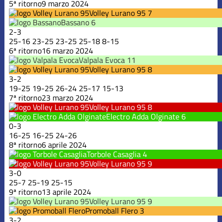
5ª ritorno
9 marzo 2024
Volley Lurano 95
7
Bassano
6
2
-
3
25
-
16
23
-
25
23
-
25
25
-
18
8
-
15
6ª ritorno
16 marzo 2024
Valpala Evoca
11
Volley Lurano 95
8
3
-
2
19
-
25
19
-
25
26
-
24
25
-
17
15
-
13
7ª ritorno
23 marzo 2024
Volley Lurano 95
8
Electro Adda Olginate
6
0
-
3
16
-
25
16
-
25
24
-
26
8ª ritorno
6 aprile 2024
Torbole Casaglia
4
Volley Lurano 95
9
3
-
0
25
-
7
25
-
19
25
-
15
9ª ritorno
13 aprile 2024
Volley Lurano 95
9
Promoball Flero
3
3
-
2