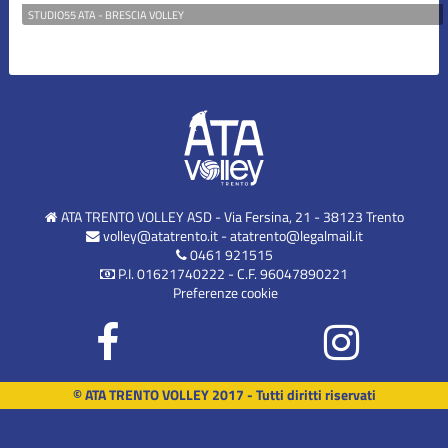
STUDIO55 ATA - BRESCIA VOLLEY
ATA TRENTO VOLLEY ASD - Via Fersina, 21 - 38123 Trento
volley@atatrento.it
-
atatrento@legalmail.it
0461 921515
P.I. 01621740222 - C.F. 96047890221
Preferenze cookie
© ATA TRENTO VOLLEY 2017 - Tutti diritti riservati