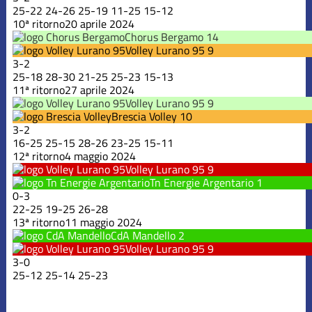
25
-
22
24
-
26
25
-
19
11
-
25
15
-
12
10ª ritorno
20 aprile 2024
Chorus Bergamo
14
Volley Lurano 95
9
3
-
2
25
-
18
28
-
30
21
-
25
25
-
23
15
-
13
11ª ritorno
27 aprile 2024
Volley Lurano 95
9
Brescia Volley
10
3
-
2
16
-
25
25
-
15
28
-
26
23
-
25
15
-
11
12ª ritorno
4 maggio 2024
Volley Lurano 95
9
Tn Energie Argentario
1
0
-
3
22
-
25
19
-
25
26
-
28
13ª ritorno
11 maggio 2024
CdA Mandello
2
Volley Lurano 95
9
3
-
0
25
-
12
25
-
14
25
-
23