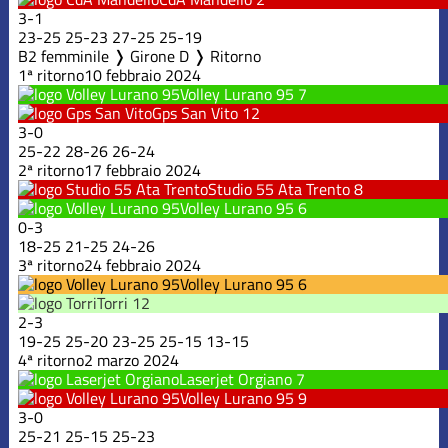
3
-
1
23
-
25
25
-
23
27
-
25
25
-
19
B2 femminile ❭ Girone D ❭ Ritorno
1ª ritorno
10 febbraio 2024
Volley Lurano 95
7
Gps San Vito
12
3
-
0
25
-
22
28
-
26
26
-
24
2ª ritorno
17 febbraio 2024
Studio 55 Ata Trento
8
Volley Lurano 95
6
0
-
3
18
-
25
21
-
25
24
-
26
3ª ritorno
24 febbraio 2024
Volley Lurano 95
6
Torri
12
2
-
3
19
-
25
25
-
20
23
-
25
25
-
15
13
-
15
4ª ritorno
2 marzo 2024
Laserjet Orgiano
7
Volley Lurano 95
9
3
-
0
25
-
21
25
-
15
25
-
23