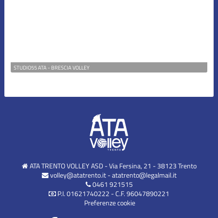
Under 16
Under 18
STUDIO55 ATA - BRESCIA VOLLEY
Volley
Vacanze
ATA TRENTO VOLLEY ASD - Via Fersina, 21 - 38123 Trento
volley@atatrento.it
-
atatrento@legalmail.it
0461 921515
P.I. 01621740222 - C.F. 96047890221
Preferenze cookie