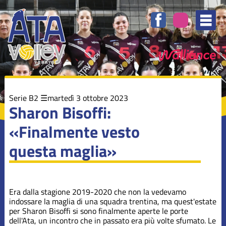
Elenco
degli
argomenti
delle
notizie:
Campionati
Dalla società
Serie B2
martedì 3 ottobre 2023
Sharon Bisoffi:
«Finalmente vesto
Minivolley
questa maglia»
Novità nel
sito
Era dalla stagione 2019-2020 che non la vedevamo
Serie B1
indossare la maglia di una squadra trentina, ma quest'estate
per Sharon Bisoffi si sono finalmente aperte le porte
dell'Ata, un incontro che in passato era più volte sfumato. Le