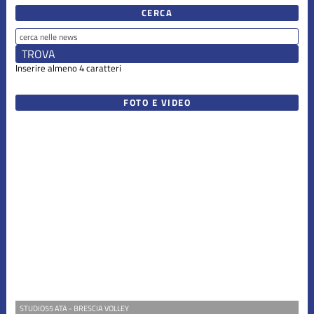
Serie B2
CERCA
Serie D
Inserire almeno 4 caratteri
Settore
FOTO E VIDEO
Giovanile
Under 12
Under 13
Under 14
Under 15
STUDIO55 ATA - BRESCIA VOLLEY