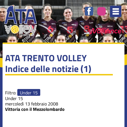
Elenco
degli
argomenti
delle
notizie:
Campionati
Dalla società
ATA TRENTO VOLLEY
Indice delle notizie (1)
Minivolley
Novità nel
Filtro:
Under 15
sito
Under 15
mercoledì 13 febbraio 2008
Vittoria con il Mezzolombardo
Serie B1