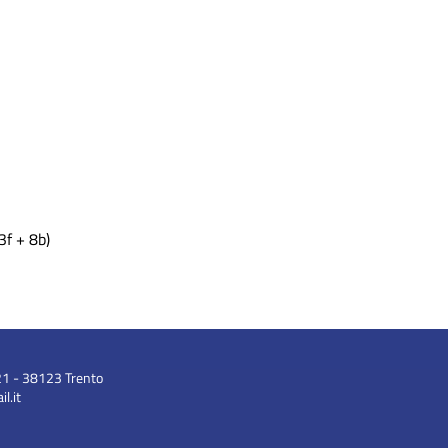
3f + 8b)
21 - 38123 Trento
l.it