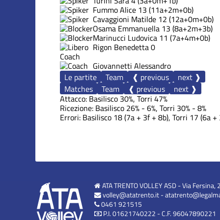
Turini Sara
4
(3a+0m+1b)
Fummo Alice
13
(11a+2m+0b)
Cavaggioni Matilde
12
(12a+0m+0b)
Osama Emmanuella
13
(8a+2m+3b)
Marinucci Ludovica
11
(7a+4m+0b)
Rigon Benedetta
0
Coach
Giovannetti Alessandro
Le partite
Team
❰ previous
next ❱
Matches
Team
❰ previous
next ❱
Attacco: Basilisco 30%, Torri 47%
Ricezione: Basilisco 26% - 6%, Torri 30% - 8%
Errori: Basilisco 18 (7a + 3f + 8b), Torri 17 (6a + 
ATA TRENTO VOLLEY ASD - Via Fersina, 
volley@atatrento.it
-
atatrento@legalmai
0461 921515
P.I. 01621740222 - C.F. 96047890221