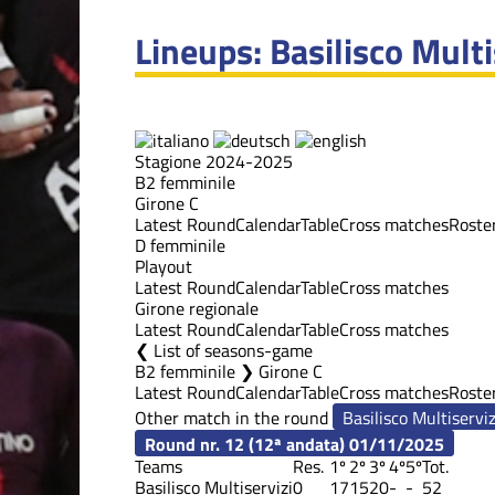
Lineups: Basilisco Multi
Stagione 2024-2025
B2 femminile
Girone C
Latest Round
Calendar
Table
Cross matches
Roste
D femminile
Playout
Latest Round
Calendar
Table
Cross matches
Girone regionale
Latest Round
Calendar
Table
Cross matches
List of seasons-game
B2 femminile ❯ Girone C
Latest Round
Calendar
Table
Cross matches
Roste
Other match in the round
Round nr. 12 (12ª andata)
01/11/2025
Teams
Res.
1º
2º
3º
4º
5º
Tot.
Basilisco Multiservizi
0
17
15
20
-
-
52