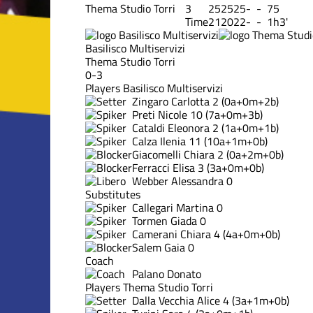
Thema Studio Torri
3
25
25
25
-
-
75
Time
21
20
22
-
-
1h3'
Basilisco Multiservizi
Thema Studio Torri
0-3
Players Basilisco Multiservizi
Zingaro Carlotta
2
(0a+0m+2b)
Preti Nicole
10
(7a+0m+3b)
Cataldi Eleonora
2
(1a+0m+1b)
Calza Ilenia
11
(10a+1m+0b)
Giacomelli Chiara
2
(0a+2m+0b)
Ferracci Elisa
3
(3a+0m+0b)
Webber Alessandra
0
Substitutes
Callegari Martina
0
Tormen Giada
0
Camerani Chiara
4
(4a+0m+0b)
Salem Gaia
0
Coach
Palano Donato
Players Thema Studio Torri
Dalla Vecchia Alice
4
(3a+1m+0b)