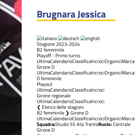
Brugnara Jessica
Stagione 2023-2024
B2 femminile
Playoff - Primo turno
Ultima
Calendario
Classifica
Incroci
Organici
Marcat
Girone D
Ultima
Calendario
Classifica
Incroci
Organici
Marcat
D femminile
Playout
Ultima
Calendario
Classifica
Incroci
Girone regionale
Ultima
Calendario
Classifica
Incroci
Elenco delle stagioni
B2 femminile ❯ Girone D
Ultima
Calendario
Classifica
Incroci
Organici
Marcat
Squadra:
Studio 55 Ata Trento
Ruolo:
Centrale
Girone D