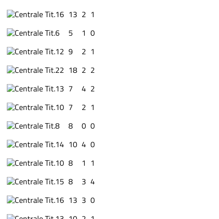
Tit.
16
13
2
1
Tit.
6
5
1
0
Tit.
12
9
2
1
Tit.
22
18
2
2
Tit.
13
7
4
2
Tit.
10
7
2
1
Tit.
8
8
0
0
Tit.
14
10
4
0
Tit.
10
8
1
1
Tit.
15
8
3
4
Tit.
16
13
3
0
Tit.
13
10
2
1