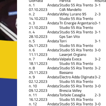
Giornata
Partita
Risult
n.
1
Andata
Studio 55 Ata Trento
3-1
07.10.2023
CdA Mandello
n.
2
Andata
Volley Lurano 95
2-3
14.10.2023
Studio 55 Ata Trento
n.
3
Andata
Tn Energie Argentario
3-1
21.10.2023
Studio 55 Ata Trento
n.
4
Andata
Studio 55 Ata Trento
3-1
28.10.2023
Gps San Vito
n.
5
Andata
Torri
3-1
04.11.2023
Studio 55 Ata Trento
n.
6
Andata
Studio 55 Ata Trento
3-0
11.11.2023
Laserjet Orgiano
n.
7
Andata
Valpala Evoca
3-2
18.11.2023
Studio 55 Ata Trento
n.
8
Andata
Studio 55 Ata Trento
3-2
25.11.2023
Bassano
n.
9
Andata
Electro Adda Olginate
3-2
02.12.2023
Studio 55 Ata Trento
n.
10
Andata
Studio 55 Ata Trento
3-0
09.12.2023
Brescia Volley
n.
11
Andata
Torbole Casaglia
2-3
16.12.2023
Studio 55 Ata Trento
n.
12
Andata
Studio 55 Ata Trento
3-0