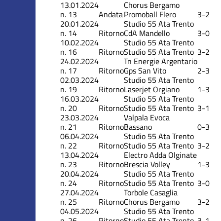
13.01.2024
Chorus Bergamo
n.
13
Andata
Promoball Flero
3-2
20.01.2024
Studio 55 Ata Trento
n.
14
Ritorno
CdA Mandello
3-0
10.02.2024
Studio 55 Ata Trento
n.
16
Ritorno
Studio 55 Ata Trento
3-2
24.02.2024
Tn Energie Argentario
n.
17
Ritorno
Gps San Vito
2-3
02.03.2024
Studio 55 Ata Trento
n.
19
Ritorno
Laserjet Orgiano
1-3
16.03.2024
Studio 55 Ata Trento
n.
20
Ritorno
Studio 55 Ata Trento
3-1
23.03.2024
Valpala Evoca
n.
21
Ritorno
Bassano
0-3
06.04.2024
Studio 55 Ata Trento
n.
22
Ritorno
Studio 55 Ata Trento
3-2
13.04.2024
Electro Adda Olginate
n.
23
Ritorno
Brescia Volley
1-3
20.04.2024
Studio 55 Ata Trento
n.
24
Ritorno
Studio 55 Ata Trento
3-0
27.04.2024
Torbole Casaglia
n.
25
Ritorno
Chorus Bergamo
3-2
04.05.2024
Studio 55 Ata Trento
n.
26
Ritorno
Studio 55 Ata Trento
3-1