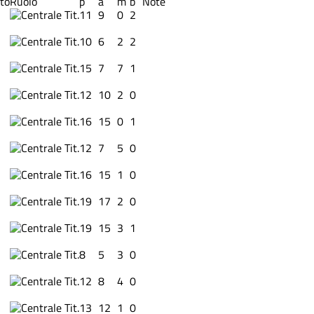
ato
Ruolo
p
a
m
b
Note
Tit.
11
9
0
2
Tit.
10
6
2
2
Tit.
15
7
7
1
Tit.
12
10
2
0
Tit.
16
15
0
1
Tit.
12
7
5
0
Tit.
16
15
1
0
Tit.
19
17
2
0
Tit.
19
15
3
1
Tit.
8
5
3
0
Tit.
12
8
4
0
Tit.
13
12
1
0