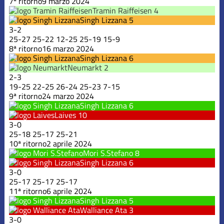
7ª ritorno
9 marzo 2024
Tramin Raiffeisen
4
Singh Lizzana
5
3
-
2
25
-
27
25
-
22
12
-
25
25
-
19
15
-
9
8ª ritorno
16 marzo 2024
Singh Lizzana
6
Neumarkt
2
2
-
3
19
-
25
22
-
25
26
-
24
25
-
23
7
-
15
9ª ritorno
24 marzo 2024
Singh Lizzana
6
Laives
10
3
-
0
25
-
18
25
-
17
25
-
21
10ª ritorno
2 aprile 2024
Mori S.Stefano
8
Singh Lizzana
6
3
-
0
25
-
17
25
-
17
25
-
17
11ª ritorno
6 aprile 2024
Singh Lizzana
5
Walliance Ata
3
3
-
0