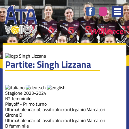
Partite: Singh Lizzana
Stagione 2023-2024
B2 femminile
Playoff - Primo turno
Ultima
Calendario
Classifica
Incroci
Organici
Marcatori
Girone D
Ultima
Calendario
Classifica
Incroci
Organici
Marcatori
D femminile