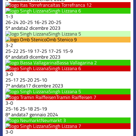
Itas Torrefranca
12
Singh Lizzana
6
1
-
3
26
-
24
20
-
25
16
-
25
20
-
25
5ª andata
2 dicembre 2023
Singh Lizzana
5
Omb Stenico
9
3
-
2
25
-
22
25
-
19
17
-
25
17
-
25
15
-
9
6ª andata
9 dicembre 2023
Bassa Vallagarina
2
Singh Lizzana
6
3
-
0
25
-
17
25
-
20
25
-
10
7ª andata
17 dicembre 2023
Singh Lizzana
5
Tramin Raiffeisen
7
3
-
0
25
-
16
25
-
18
25
-
19
8ª andata
7 gennaio 2024
Neumarkt
3
Singh Lizzana
7
3
-
0