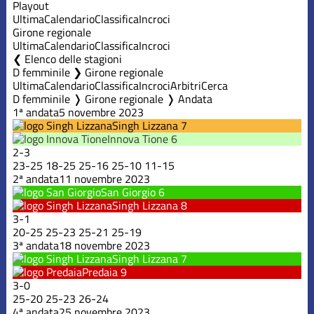
Playout
Ultima
Calendario
Classifica
Incroci
Girone regionale
Ultima
Calendario
Classifica
Incroci
Elenco delle stagioni
D femminile ❯ Girone regionale
Ultima
Calendario
Classifica
Incroci
Arbitri
Cerca
D femminile ❭ Girone regionale ❭ Andata
1ª andata
5 novembre 2023
Singh Lizzana
7
Innova Tione
6
2
-
3
23
-
25
18
-
25
25
-
16
25
-
10
11
-
15
2ª andata
11 novembre 2023
San Giorgio
6
Singh Lizzana
8
3
-
1
20
-
25
25
-
23
25
-
21
25
-
19
3ª andata
18 novembre 2023
Singh Lizzana
7
Predaia
9
3
-
0
25
-
20
25
-
23
26
-
24
4ª andata
25 novembre 2023