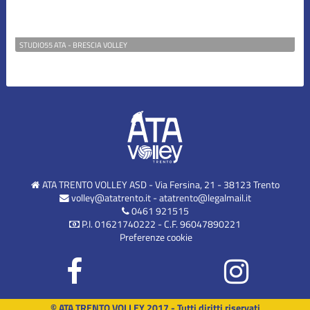
STUDIO55 ATA - BRESCIA VOLLEY
ATA TRENTO VOLLEY ASD - Via Fersina, 21 - 38123 Trento
volley@atatrento.it
-
atatrento@legalmail.it
0461 921515
P.I. 01621740222 - C.F. 96047890221
Preferenze cookie
© ATA TRENTO VOLLEY 2017 - Tutti diritti riservati