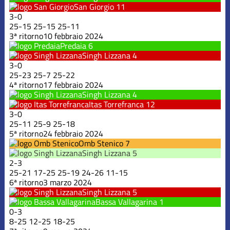
San Giorgio
11
3
-
0
25
-
15
25
-
15
25
-
11
3ª ritorno
10 febbraio 2024
Predaia
6
Singh Lizzana
4
3
-
0
25
-
23
25
-
7
25
-
22
4ª ritorno
17 febbraio 2024
Singh Lizzana
4
Itas Torrefranca
12
3
-
0
25
-
11
25
-
9
25
-
18
5ª ritorno
24 febbraio 2024
Omb Stenico
7
Singh Lizzana
5
2
-
3
25
-
21
17
-
25
25
-
19
24
-
26
11
-
15
6ª ritorno
3 marzo 2024
Singh Lizzana
5
Bassa Vallagarina
1
0
-
3
8
-
25
12
-
25
18
-
25