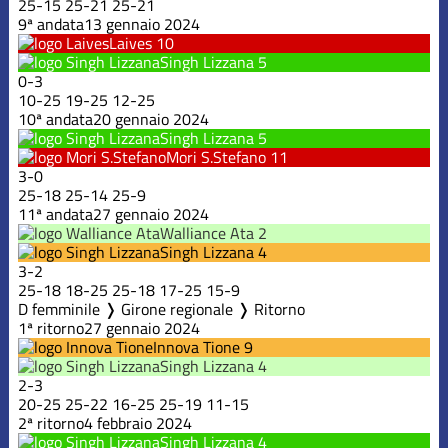
25
-
15
25
-
21
25
-
21
9ª andata
13 gennaio 2024
Laives
10
Singh Lizzana
5
0
-
3
10
-
25
19
-
25
12
-
25
10ª andata
20 gennaio 2024
Singh Lizzana
5
Mori S.Stefano
11
3
-
0
25
-
18
25
-
14
25
-
9
11ª andata
27 gennaio 2024
Walliance Ata
2
Singh Lizzana
4
3
-
2
25
-
18
18
-
25
25
-
18
17
-
25
15
-
9
D femminile ❭ Girone regionale ❭ Ritorno
1ª ritorno
27 gennaio 2024
Innova Tione
9
Singh Lizzana
4
2
-
3
20
-
25
25
-
22
16
-
25
25
-
19
11
-
15
2ª ritorno
4 febbraio 2024
Singh Lizzana
4