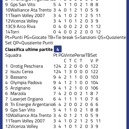
9
Gps San Vito
5
4
1
1
0
2
1
8
8
10
Walliance Ata Trento
3
4
0
1
2
1
0
5
9
11
Team Volley 2007
3
4
1
0
2
1
2
5
11
12
Vicenza Volley
3
4
1
0
1
2
0
3
9
13
C9 Arco Riva
0
4
0
0
2
2
0
1
12
14
Torri
0
4
0
0
2
2
0
0
12
Pt=Punti
PG=Giocate
TB=Tie break
S=Sanzioni
QS=Quoziente
Set
QP=Quoziente Punti
Classifica ultime partite
Squadra
Pt
PG
Vinte
Perse
TB
Set
C
T
C
T
V
P
1
Orotig Peschiera
12
4
2
2
0
0
0
12
2
2
Isuzu Cerea
12
4
1
3
0
0
0
12
2
3
Bassano
9
4
2
1
1
0
0
10
3
4
Olympia Padova
9
4
1
2
1
0
0
10
4
5
Arzignano
9
4
1
2
1
0
0
10
6
6
Marzola
7
4
2
0
0
2
1
8
7
7
Laserjet Orgiano
6
4
1
1
1
1
0
7
6
8
Tn Energie Argentario
6
4
2
0
0
2
0
6
6
9
Gps San Vito
5
4
1
1
0
2
1
8
8
10
Walliance Ata Trento
3
4
0
1
2
1
0
5
9
11
Team Volley 2007
3
4
1
0
2
1
2
5
11
12
Vicenza Volley
3
4
1
0
1
2
0
3
9