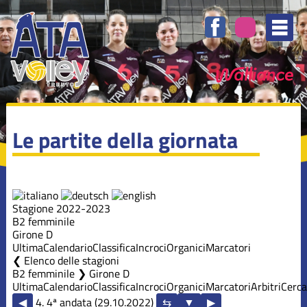
Le partite della giornata
Stagione 2022-2023
B2 femminile
Girone D
Ultima
Calendario
Classifica
Incroci
Organici
Marcatori
Elenco delle stagioni
B2 femminile ❯ Girone D
Ultima
Calendario
Classifica
Incroci
Organici
Marcatori
Arbitri
Cerca
◀
4. 4ª andata (29.10.2022)
▶