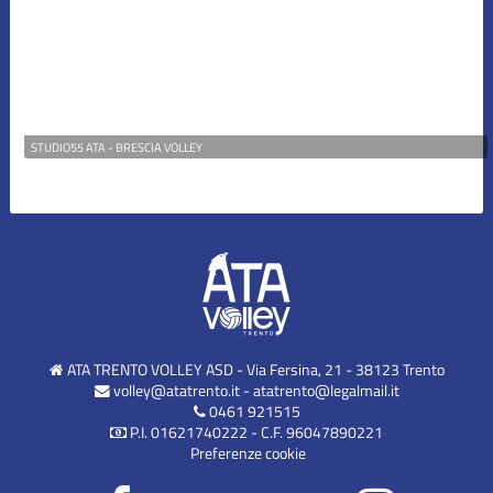
STUDIO55 ATA - BRESCIA VOLLEY
ATA TRENTO VOLLEY ASD - Via Fersina, 21 - 38123 Trento
volley@atatrento.it
-
atatrento@legalmail.it
0461 921515
P.I. 01621740222 - C.F. 96047890221
Preferenze cookie