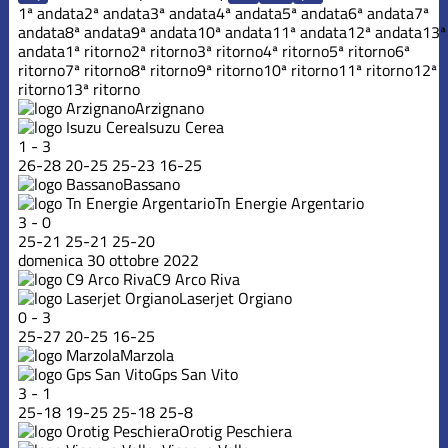
1ª andata
2ª andata
3ª andata
4ª andata
5ª andata
6ª andata
7ª
andata
8ª andata
9ª andata
10ª andata
11ª andata
12ª andata
13ª
andata
1ª ritorno
2ª ritorno
3ª ritorno
4ª ritorno
5ª ritorno
6ª
ritorno
7ª ritorno
8ª ritorno
9ª ritorno
10ª ritorno
11ª ritorno
12ª
ritorno
13ª ritorno
Arzignano
Isuzu Cerea
1
-
3
26
-
28
20
-
25
25
-
23
16
-
25
Bassano
Tn Energie Argentario
3
-
0
25
-
21
25
-
21
25
-
20
domenica 30 ottobre 2022
C9 Arco Riva
Laserjet Orgiano
0
-
3
25
-
27
20
-
25
16
-
25
Marzola
Gps San Vito
3
-
1
25
-
18
19
-
25
25
-
18
25
-
8
Orotig Peschiera