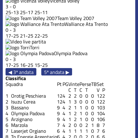
Vicenza Volley
3
-
0
25
-
13
25
-
17
25
-
11
Team Volley 2007
Walliance Ata Trento
0
-
3
17
-
25
21
-
25
22
-
25
Torri
Olympia Padova
0
-
3
17
-
25
16
-
25
15
-
25
◀ 3ª andata
5ª andata ▶
Classifica
Squadra
Pt
PG
Vinte
Perse
TB
Set
C
T
C
T
V
P
1
Orotig Peschiera
12
4
2
2
0
0
0
12
2
2
Isuzu Cerea
12
4
1
3
0
0
0
12
2
3
Bassano
9
4
2
1
1
0
0
10
3
4
Olympia Padova
9
4
1
2
1
0
0
10
4
5
Arzignano
9
4
1
2
1
0
0
10
6
6
Marzola
7
4
2
0
0
2
1
8
7
7
Laserjet Orgiano
6
4
1
1
1
1
0
7
6
8
Tn Energie Argentario
6
4
2
0
0
2
0
6
6