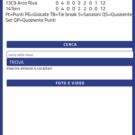
13
C9 Arco Riva
0
4
0
0
2
2
0
1
12
14
Torri
0
4
0
0
2
2
0
0
12
Pt=Punti
PG=Giocate
TB=Tie break
S=Sanzioni
QS=Quoziente
Set
QP=Quoziente Punti
CERCA
Inserire almeno 4 caratteri
FOTO E VIDEO