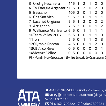
3
Orotig Peschiera
11
5
1
2
1
0
0
4
Tn Energie Argentario
11
5
1
2
0
2
0
5
Bassano
10
5
2
0
1
2
0
6
Gps San Vito
9
5
2
0
1
1
1
7
Laserjet Orgiano
9
5
1
2
0
0
2
8
Arzignano
7
5
2
0
0
1
2
9
Walliance Ata Trento
6
5
0
1
1
1
1
10
Team Volley 2007
6
5
1
0
1
1
0
11
Torri
5
5
0
1
1
0
3
12
Olympia Padova
4
5
0
0
1
2
0
13
C9 Arco Riva
0
5
0
0
0
0
1
14
Vicenza Volley
0
5
0
0
0
0
0
Pt=Punti
PG=Giocate
TB=Tie break
S=Sanzioni
ATA TRENTO VOLLEY ASD - Via Fersina, 
volley@atatrento.it
-
atatrento@legalmai
0461 921515
P.I. 01621740222 - C.F. 96047890221