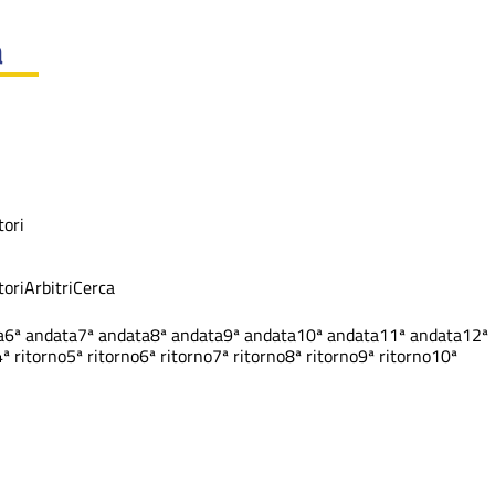
a
ori
ori
Arbitri
Cerca
a
6ª andata
7ª andata
8ª andata
9ª andata
10ª andata
11ª andata
12ª
4ª ritorno
5ª ritorno
6ª ritorno
7ª ritorno
8ª ritorno
9ª ritorno
10ª