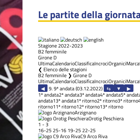
Le partite della giornat
Stagione 2022-2023
B2 femminile
Girone D
Ultima
Calendario
Classifica
Incroci
Organici
Marcat
Elenco delle stagioni
B2 femminile ❯ Girone D
Ultima
Calendario
Classifica
Incroci
Organici
Marcat
◀
9. 9ª andata (03.12.2022)
▶
1ª andata
2ª andata
3ª andata
4ª andata
5ª andat
andata
13ª andata
1ª ritorno
2ª ritorno
3ª ritorno
ritorno
11ª ritorno
12ª ritorno
13ª ritorno
Arzignano
Orotig Peschiera
1
-
3
16
-
25
25
-
16
19
-
25
22
-
25
C9 Arco Riva