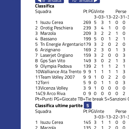
Classifica
Squadra
Pt
PG
Vinte
Perse
3-0
3-1
3-2
2-3
1-
1
Isuzu Cerea
26
9
5
3
1
0
0
2
Orotig Peschiera
23
9
3
4
1
0
0
3
Marzola
20
9
3
2
2
1
0
4
Bassano
19
9
5
0
1
2
1
5
Tn Energie Argentario
17
9
3
2
0
2
0
6
Arzignano
16
9
2
3
0
1
3
7
Laserjet Orgiano
15
9
3
2
0
0
3
8
Gps San Vito
14
9
3
0
2
1
3
9
Olympia Padova
13
9
2
1
1
2
1
10
Walliance Ata Trento
9
9
1
1
1
1
3
11
Team Volley 2007
9
9
1
0
2
2
0
12
Torri
5
9
0
1
1
0
3
13
Vicenza Volley
3
9
1
0
0
0
0
14
C9 Arco Riva
0
9
0
0
0
0
2
Pt=Punti
PG=Giocate
TB=Tie break
S=Sanzioni
Classifica ultime partite
Squadra
Pt
PG
Vinte
Perse
3-0
3-1
3-2
2-3
1-
1
Isuzu Cerea
14
5
3
1
1
0
0
2
Marzola
13
5
2
1
2
0
0