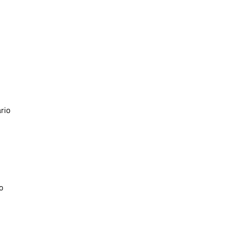
rio
o