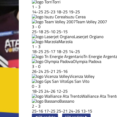
Torri
1
-
3
14
-
25
25
-
23
18
-
25
19
-
25
Isuzu Cerea
Team Volley 2007
3
-
0
25
-
18
25
-
10
25
-
15
Laserjet Orgiano
Marzola
1
-
3
18
-
25
25
-
17
18
-
25
14
-
25
Tn Energie Argenta
Olympia Padova
3
-
0
26
-
24
25
-
21
25
-
16
Vicenza Volley
Gps San Vito
0
-
3
18
-
25
24
-
26
12
-
25
Walliance Ata Trent
Bassano
2
-
3
25
-
16
17
-
25
25
-
21
24
-
26
13
-
15
◀ 8ª andata
10ª andata ▶