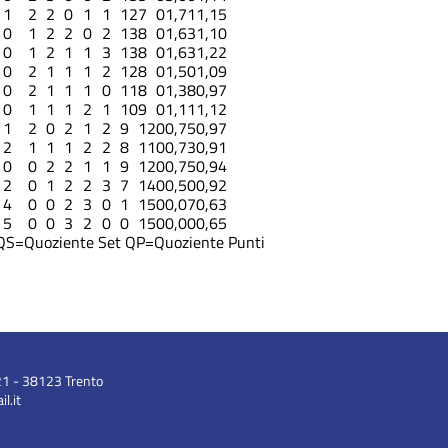
1
2
2
0
1
1
12
7
0
1,71
1,15
0
1
2
2
0
2
13
8
0
1,63
1,10
0
1
2
1
1
3
13
8
0
1,63
1,22
0
2
1
1
1
2
12
8
0
1,50
1,09
0
2
1
1
1
0
11
8
0
1,38
0,97
0
1
1
1
2
1
10
9
0
1,11
1,12
1
2
0
2
1
2
9
12
0
0,75
0,97
2
1
1
1
2
2
8
11
0
0,73
0,91
0
0
2
2
1
1
9
12
0
0,75
0,94
2
0
1
2
2
3
7
14
0
0,50
0,92
4
0
0
2
3
0
1
15
0
0,07
0,63
5
0
0
3
2
0
0
15
0
0,00
0,65
QS=Quoziente Set
QP=Quoziente Punti
21 - 38123 Trento
l.it