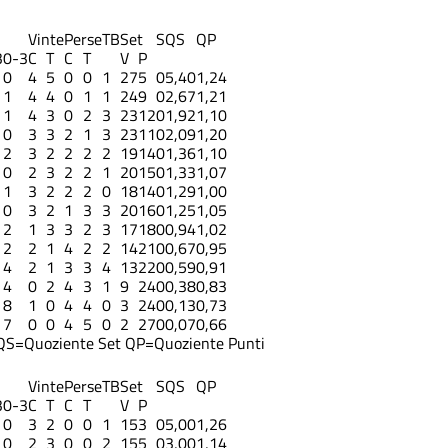
Vinte
Perse
TB
Set
S
QS
QP
3
0-3
C
T
C
T
V
P
0
4
5
0
0
1
27
5
0
5,40
1,24
1
4
4
0
1
1
24
9
0
2,67
1,21
1
4
3
0
2
3
23
12
0
1,92
1,10
0
3
3
2
1
3
23
11
0
2,09
1,20
2
3
2
2
2
2
19
14
0
1,36
1,10
0
2
3
2
2
1
20
15
0
1,33
1,07
1
3
2
2
2
0
18
14
0
1,29
1,00
0
3
2
1
3
3
20
16
0
1,25
1,05
2
1
3
3
2
3
17
18
0
0,94
1,02
2
2
1
4
2
2
14
21
0
0,67
0,95
4
2
1
3
3
4
13
22
0
0,59
0,91
4
0
2
4
3
1
9
24
0
0,38
0,83
8
1
0
4
4
0
3
24
0
0,13
0,73
7
0
0
4
5
0
2
27
0
0,07
0,66
QS=Quoziente Set
QP=Quoziente Punti
Vinte
Perse
TB
Set
S
QS
QP
3
0-3
C
T
C
T
V
P
0
3
2
0
0
1
15
3
0
5,00
1,26
0
2
3
0
0
2
15
5
0
3,00
1,14