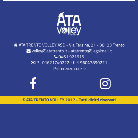
ATA TRENTO VOLLEY ASD - Via Fersina, 21 - 38123 Trento
volley@atatrento.it
-
atatrento@legalmail.it
0461 921515
P.I. 01621740222 - C.F. 96047890221
Preferenze cookie
© ATA TRENTO VOLLEY 2017 - Tutti diritti riservati