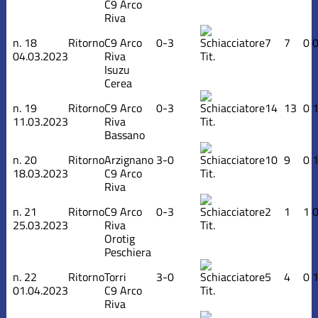
C9 Arco
Riva
n.
18
Ritorno
C9 Arco
0-3
7
7
0
04.03.2023
Riva
Tit.
Isuzu
Cerea
n.
19
Ritorno
C9 Arco
0-3
14
13
0
11.03.2023
Riva
Tit.
Bassano
n.
20
Ritorno
Arzignano
3-0
10
9
0
18.03.2023
C9 Arco
Tit.
Riva
n.
21
Ritorno
C9 Arco
0-3
2
1
1
25.03.2023
Riva
Tit.
Orotig
Peschiera
n.
22
Ritorno
Torri
3-0
5
4
0
01.04.2023
C9 Arco
Tit.
Riva