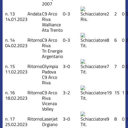
2007
n.
13
Andata
C9 Arco
0-3
2
2
0
14.01.2023
Riva
Ris.
Walliance
Ata Trento
n.
14
Ritorno
C9 Arco
0-3
8
6
0
04.02.2023
Riva
Tit.
Tn Energie
Argentario
n.
15
Ritorno
Olympia
3-0
7
7
0
11.02.2023
Padova
Tit.
C9 Arco
Riva
n.
16
Ritorno
C9 Arco
3-2
19
15
1
18.02.2023
Riva
Tit.
Vicenza
Volley
n.
17
Ritorno
Laserjet
3-0
9
8
0
25.02.2023
Orgiano
Tit.