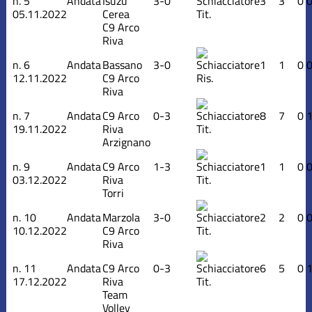
n.
5
Andata
Isuzu
3-0
3
3
0
05.11.2022
Cerea
Tit.
C9 Arco
Riva
n.
6
Andata
Bassano
3-0
1
1
0
12.11.2022
C9 Arco
Ris.
Riva
n.
7
Andata
C9 Arco
0-3
8
7
0
19.11.2022
Riva
Tit.
Arzignano
n.
9
Andata
C9 Arco
1-3
1
1
0
03.12.2022
Riva
Tit.
Torri
n.
10
Andata
Marzola
3-0
2
2
0
10.12.2022
C9 Arco
Tit.
Riva
n.
11
Andata
C9 Arco
0-3
6
5
0
17.12.2022
Riva
Tit.
Team
Volley