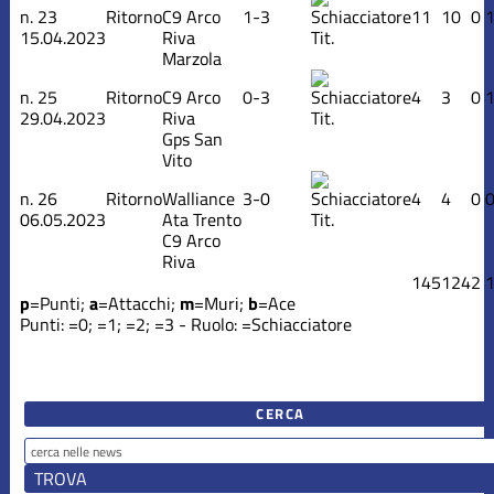
n.
23
Ritorno
C9 Arco
1-3
11
10
0
15.04.2023
Riva
Tit.
Marzola
n.
25
Ritorno
C9 Arco
0-3
4
3
0
29.04.2023
Riva
Tit.
Gps San
Vito
n.
26
Ritorno
Walliance
3-0
4
4
0
06.05.2023
Ata Trento
Tit.
C9 Arco
Riva
145
124
2
p
=Punti;
a
=Attacchi;
m
=Muri;
b
=Ace
Punti:
=0;
=1;
=2;
=3 - Ruolo:
=Schiacciatore
CERCA