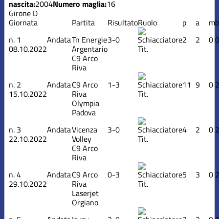
nascita:
2004
Numero maglia:
16
Girone D
Giornata
Partita
Risultato
Ruolo
p
a
m
b
n.
1
Andata
Tn Energie
3-0
2
2
0
08.10.2022
Argentario
Tit.
C9 Arco
Riva
n.
2
Andata
C9 Arco
1-3
11
9
0
15.10.2022
Riva
Tit.
Olympia
Padova
n.
3
Andata
Vicenza
3-0
4
2
0
22.10.2022
Volley
Tit.
C9 Arco
Riva
n.
4
Andata
C9 Arco
0-3
5
3
0
29.10.2022
Riva
Tit.
Laserjet
Orgiano