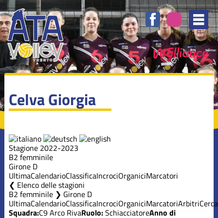
Celva Giorgia
Stagione 2022-2023
B2 femminile
Girone D
Ultima
Calendario
Classifica
Incroci
Organici
Marcatori
Elenco delle stagioni
B2 femminile ❯ Girone D
Ultima
Calendario
Classifica
Incroci
Organici
Marcatori
Arbitri
Cerca
Squadra:
C9 Arco Riva
Ruolo:
Schiacciatore
Anno di