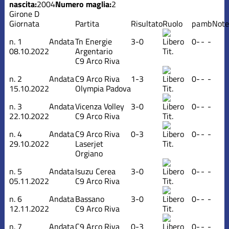
nascita:
2004
Numero maglia:
2
Girone D
Giornata
Partita
Risultato
Ruolo
p
a
m
b
Note
n.
1
Andata
Tn Energie
3-0
0
-
-
-
08.10.2022
Argentario
Tit.
C9 Arco Riva
n.
2
Andata
C9 Arco Riva
1-3
0
-
-
-
15.10.2022
Olympia Padova
Tit.
n.
3
Andata
Vicenza Volley
3-0
0
-
-
-
22.10.2022
C9 Arco Riva
Tit.
n.
4
Andata
C9 Arco Riva
0-3
0
-
-
-
29.10.2022
Laserjet
Tit.
Orgiano
n.
5
Andata
Isuzu Cerea
3-0
0
-
-
-
05.11.2022
C9 Arco Riva
Tit.
n.
6
Andata
Bassano
3-0
0
-
-
-
12.11.2022
C9 Arco Riva
Tit.
n.
7
Andata
C9 Arco Riva
0-3
0
-
-
-