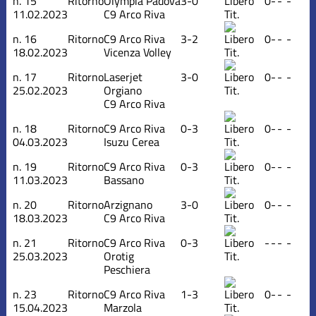
n.
15
Ritorno
Olympia Padova
3-0
0
-
-
-
11.02.2023
C9 Arco Riva
Tit.
n.
16
Ritorno
C9 Arco Riva
3-2
0
-
-
-
18.02.2023
Vicenza Volley
Tit.
n.
17
Ritorno
Laserjet
3-0
0
-
-
-
25.02.2023
Orgiano
Tit.
C9 Arco Riva
n.
18
Ritorno
C9 Arco Riva
0-3
0
-
-
-
04.03.2023
Isuzu Cerea
Tit.
n.
19
Ritorno
C9 Arco Riva
0-3
0
-
-
-
11.03.2023
Bassano
Tit.
n.
20
Ritorno
Arzignano
3-0
0
-
-
-
18.03.2023
C9 Arco Riva
Tit.
n.
21
Ritorno
C9 Arco Riva
0-3
-
-
-
-
25.03.2023
Orotig
Tit.
Peschiera
n.
23
Ritorno
C9 Arco Riva
1-3
0
-
-
-
15.04.2023
Marzola
Tit.