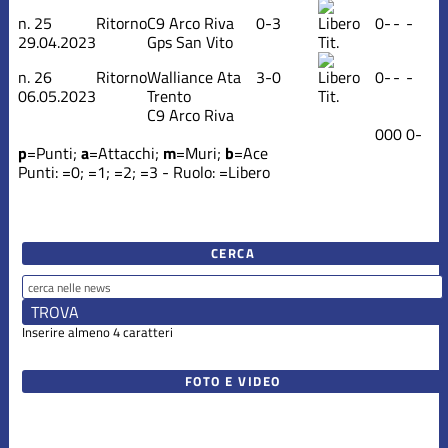
n.
25
Ritorno
C9 Arco Riva
0-3
0
-
-
-
29.04.2023
Gps San Vito
Tit.
n.
26
Ritorno
Walliance Ata
3-0
0
-
-
-
06.05.2023
Trento
Tit.
C9 Arco Riva
0
0
0
0
-
p
=Punti;
a
=Attacchi;
m
=Muri;
b
=Ace
Punti:
=0;
=1;
=2;
=3 - Ruolo:
=Libero
CERCA
Inserire almeno 4 caratteri
FOTO E VIDEO