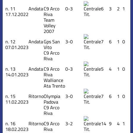
n.
11
Andata
C9 Arco
0-3
6
3
2
1
17.12.2022
Riva
Tit.
Team
Volley
2007
n.
12
Andata
Gps San
3-0
7
6
1
0
07.01.2023
Vito
Tit.
C9 Arco
Riva
n.
13
Andata
C9 Arco
0-3
5
4
1
0
14.01.2023
Riva
Tit.
Walliance
Ata Trento
n.
15
Ritorno
Olympia
3-0
7
6
1
0
11.02.2023
Padova
Tit.
C9 Arco
Riva
n.
16
Ritorno
C9 Arco
3-2
14
9
4
1
18.02.2023
Riva
Tit.