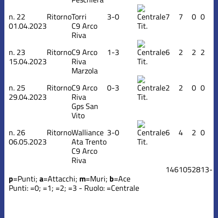
n.
22
Ritorno
Torri
3-0
7
7
0
0
01.04.2023
C9 Arco
Tit.
Riva
n.
23
Ritorno
C9 Arco
1-3
6
2
2
2
15.04.2023
Riva
Tit.
Marzola
n.
25
Ritorno
C9 Arco
0-3
2
2
0
0
29.04.2023
Riva
Tit.
Gps San
Vito
n.
26
Ritorno
Walliance
3-0
6
4
2
0
06.05.2023
Ata Trento
Tit.
C9 Arco
Riva
146
105
28
13
-
p
=Punti;
a
=Attacchi;
m
=Muri;
b
=Ace
Punti:
=0;
=1;
=2;
=3 - Ruolo:
=Centrale