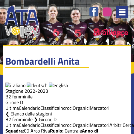
Bombardelli Anita
Stagione 2022-2023
B2 femminile
Girone D
Ultima
Calendario
Classifica
Incroci
Organici
Marcatori
Elenco delle stagioni
B2 femminile ❯ Girone D
Ultima
Calendario
Classifica
Incroci
Organici
Marcatori
Arbitri
Cerca
Squadra:
C9 Arco Riva
Ruolo:
Centrale
Anno di