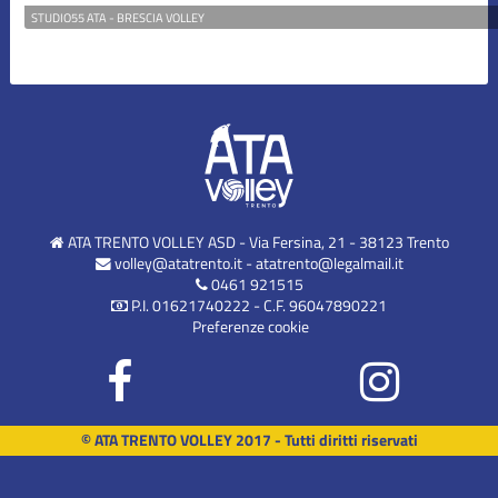
STUDIO55 ATA - BRESCIA VOLLEY
ATA TRENTO VOLLEY ASD - Via Fersina, 21 - 38123 Trento
volley@atatrento.it
-
atatrento@legalmail.it
0461 921515
P.I. 01621740222 - C.F. 96047890221
Preferenze cookie
© ATA TRENTO VOLLEY 2017 - Tutti diritti riservati