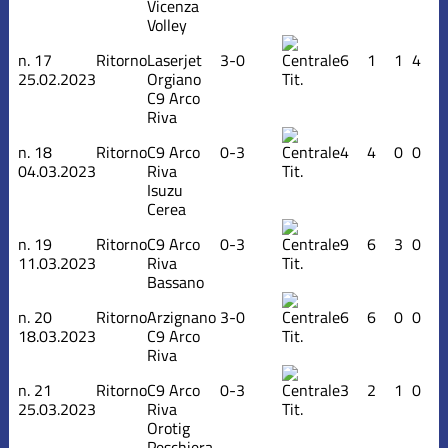
Vicenza
Volley
n.
17
Ritorno
Laserjet
3-0
6
1
1
4
25.02.2023
Orgiano
Tit.
C9 Arco
Riva
n.
18
Ritorno
C9 Arco
0-3
4
4
0
0
04.03.2023
Riva
Tit.
Isuzu
Cerea
n.
19
Ritorno
C9 Arco
0-3
9
6
3
0
11.03.2023
Riva
Tit.
Bassano
n.
20
Ritorno
Arzignano
3-0
6
6
0
0
18.03.2023
C9 Arco
Tit.
Riva
n.
21
Ritorno
C9 Arco
0-3
3
2
1
0
25.03.2023
Riva
Tit.
Orotig
Peschiera