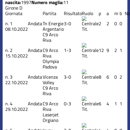
nascita:
1997
Numero maglia:
11
Girone D
Giornata
Partita
Risultato
Ruolo
p
a
m
b
No
n.
1
Andata
Tn Energie
3-0
2
2
0
0
08.10.2022
Argentario
Tit.
C9 Arco
Riva
n.
2
Andata
C9 Arco
1-3
12
9
2
1
15.10.2022
Riva
Tit.
Olympia
Padova
n.
3
Andata
Vicenza
3-0
8
6
0
2
22.10.2022
Volley
Tit.
C9 Arco
Riva
n.
4
Andata
C9 Arco
0-3
6
4
1
1
29.10.2022
Riva
Tit.
Laserjet
Orgiano