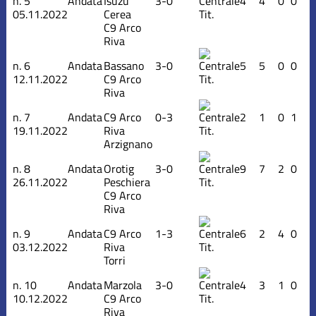
n.
5
Andata
Isuzu
3-0
4
4
0
0
05.11.2022
Cerea
Tit.
C9 Arco
Riva
n.
6
Andata
Bassano
3-0
5
5
0
0
12.11.2022
C9 Arco
Tit.
Riva
n.
7
Andata
C9 Arco
0-3
2
1
0
1
19.11.2022
Riva
Tit.
Arzignano
n.
8
Andata
Orotig
3-0
9
7
2
0
26.11.2022
Peschiera
Tit.
C9 Arco
Riva
n.
9
Andata
C9 Arco
1-3
6
2
4
0
03.12.2022
Riva
Tit.
Torri
n.
10
Andata
Marzola
3-0
4
3
1
0
10.12.2022
C9 Arco
Tit.
Riva